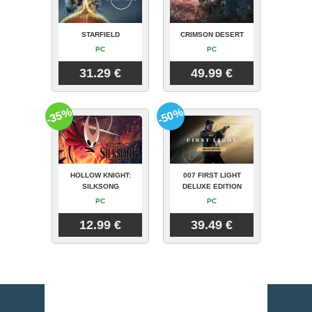
STARFIELD
CRIMSON DESERT
PC
PC
31.29 €
49.99 €
-35%
-50%
HOLLOW KNIGHT:
007 FIRST LIGHT
SILKSONG
DELUXE EDITION
PC
PC
12.99 €
39.49 €