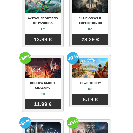
AVATAR: FRONTIERS
CLAIR OBSCUR:
OF PANDORA
EXPEDITION 33
PC
PC
13.99 €
23.29 €
-38%
-67%
HOLLOW KNIGHT:
TOWN TO CITY
SILKSONG
PC
PC
8.19 €
11.99 €
-55%
-28%