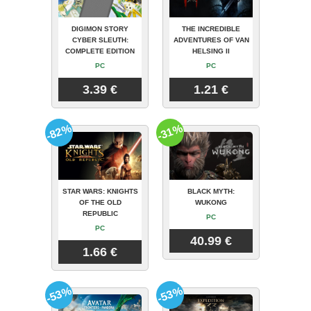
DIGIMON STORY
THE INCREDIBLE
CYBER SLEUTH:
ADVENTURES OF VAN
COMPLETE EDITION
HELSING II
PC
PC
3.39 €
1.21 €
-82%
-31%
STAR WARS: KNIGHTS
BLACK MYTH:
OF THE OLD
WUKONG
REPUBLIC
PC
PC
40.99 €
1.66 €
-53%
-53%