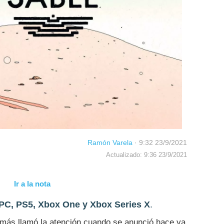
Ramón Varela
·
9:32 23/9/2021
Actualizado: 9:36 23/9/2021
Ir a la nota
PC, PS5, Xbox One y Xbox Series X
.
 más llamó la atención cuando se anunció hace ya