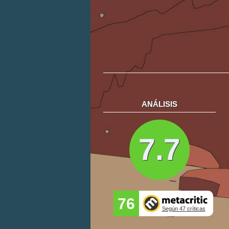
ANÁLISIS
7.7
76
Según 47 críticas