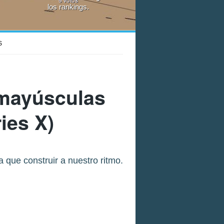
los rankings.
S
 mayúsculas
ies X)
 que construir a nuestro ritmo.