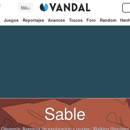
e
Más ↓
Juegos
Reportajes
Avances
Trucos
Foro
Random
Hard
Sable
Género/s:
Aventura de exploración y puzles
/
Walking Simulator