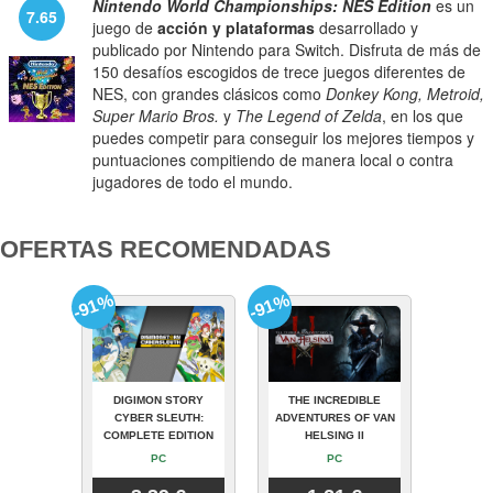
Nintendo World Championships: NES Edition
es un
7.65
juego de
acción y plataformas
desarrollado y
publicado por Nintendo para Switch. Disfruta de más de
150 desafíos escogidos de trece juegos diferentes de
NES, con grandes clásicos como
Donkey Kong, Metroid,
Super Mario Bros.
y
The Legend of Zelda
, en los que
puedes competir para conseguir los mejores tiempos y
puntuaciones compitiendo de manera local o contra
jugadores de todo el mundo.
OFERTAS RECOMENDADAS
-91%
-91%
DIGIMON STORY
THE INCREDIBLE
CYBER SLEUTH:
ADVENTURES OF VAN
COMPLETE EDITION
HELSING II
PC
PC