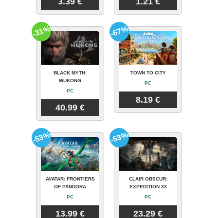
3.39 €
1.21 €
-31%
-67%
BLACK MYTH:
TOWN TO CITY
WUKONG
PC
PC
8.19 €
40.99 €
-53%
-53%
AVATAR: FRONTIERS
CLAIR OBSCUR:
OF PANDORA
EXPEDITION 33
PC
PC
13.99 €
23.29 €