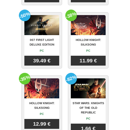
-50%
-38%
007 FIRST LIGHT
HOLLOW KNIGHT:
DELUXE EDITION
SILKSONG
PC
PC
39.49 €
11.99 €
-35%
-82%
HOLLOW KNIGHT:
STAR WARS: KNIGHTS
SILKSONG
OF THE OLD
REPUBLIC
PC
PC
12.99 €
1.66 €