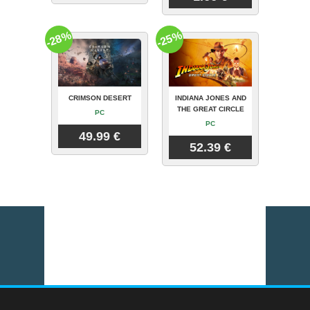
-28%
-25%
CRIMSON DESERT
INDIANA JONES AND
THE GREAT CIRCLE
PC
PC
49.99 €
52.39 €