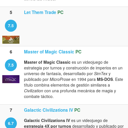
5
Let Them Trade
PC
7.5
6
Master of Magic Classic
PC
Master of Magic Classic
es un videojuego de
7.5
estrategia por turnos y construcción de imperios en un
universo de fantasía, desarrollado por
SimTex
y
publicado por
MicroProse
en 1994 para
MS-DOS
. Este
título combina elementos de gestión similares a
Civilization
con una profunda mecánica de magia y
combate táctico.
7
Galactic Civilizations IV
PC
Galactic Civilizations IV
es un videojuego de
6.7
estrategia 4X por turnos
desarrollado y publicado por