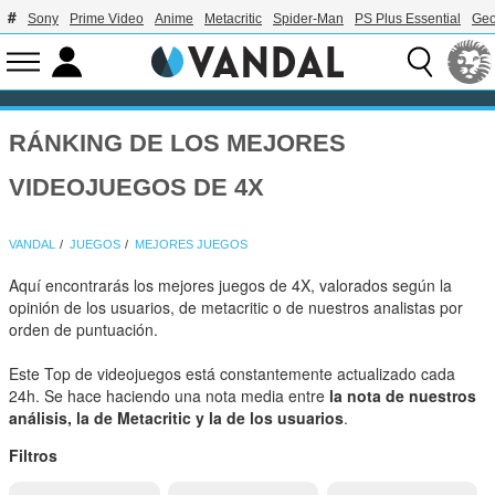
Sony
Prime Video
Anime
Metacritic
Spider-Man
PS Plus Essential
Geo
RÁNKING DE LOS MEJORES
VIDEOJUEGOS DE 4X
VANDAL
JUEGOS
MEJORES JUEGOS
Aquí encontrarás los mejores juegos de 4X, valorados según la
opinión de los usuarios, de metacritic o de nuestros analistas por
orden de puntuación.
Este Top de videojuegos está constantemente actualizado cada
24h. Se hace haciendo una nota media entre
la nota de nuestros
análisis, la de Metacritic y la de los usuarios
.
Filtros