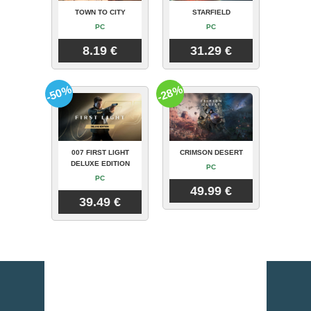
TOWN TO CITY
STARFIELD
PC
PC
8.19 €
31.29 €
-50%
-28%
007 FIRST LIGHT
CRIMSON DESERT
DELUXE EDITION
PC
PC
49.99 €
39.49 €