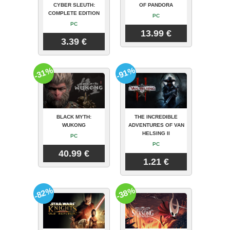
CYBER SLEUTH:
OF PANDORA
COMPLETE EDITION
PC
PC
13.99 €
3.39 €
-31%
-91%
BLACK MYTH:
THE INCREDIBLE
WUKONG
ADVENTURES OF VAN
HELSING II
PC
PC
40.99 €
1.21 €
-82%
-38%