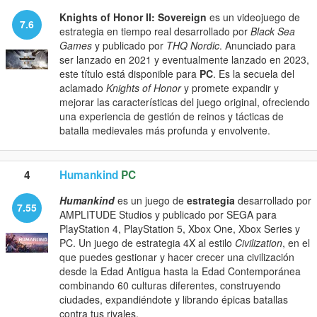
Knights of Honor II: Sovereign
es un videojuego de
7.6
estrategia en tiempo real desarrollado por
Black Sea
Games
y publicado por
THQ Nordic
. Anunciado para
ser lanzado en 2021 y eventualmente lanzado en 2023,
este título está disponible para
PC
. Es la secuela del
aclamado
Knights of Honor
y promete expandir y
mejorar las características del juego original, ofreciendo
una experiencia de gestión de reinos y tácticas de
batalla medievales más profunda y envolvente.
4
Humankind
PC
Humankind
es un juego de
estrategia
desarrollado por
7.55
AMPLITUDE Studios y publicado por SEGA para
PlayStation 4, PlayStation 5, Xbox One, Xbox Series y
PC. Un juego de estrategia 4X al estilo
Civilization
, en el
que puedes gestionar y hacer crecer una civilización
desde la Edad Antigua hasta la Edad Contemporánea
combinando 60 culturas diferentes, construyendo
ciudades, expandiéndote y librando épicas batallas
contra tus rivales.