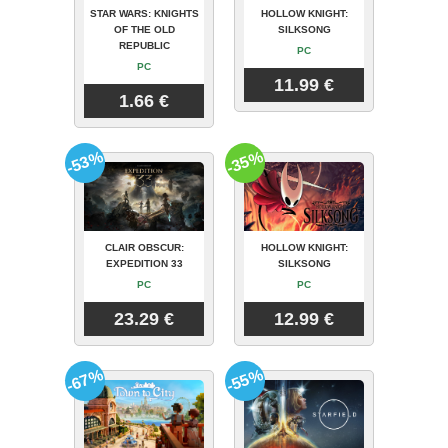
STAR WARS: KNIGHTS
HOLLOW KNIGHT:
OF THE OLD
SILKSONG
REPUBLIC
PC
PC
11.99 €
1.66 €
-53%
-35%
CLAIR OBSCUR:
HOLLOW KNIGHT:
EXPEDITION 33
SILKSONG
PC
PC
23.29 €
12.99 €
-67%
-55%