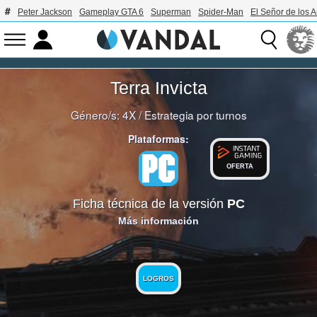
Peter Jackson
Gameplay GTA 6
Superman
Spider-Man
El Señor de los A
Terra Invicta
Género/s:
4X
/
Estrategia por turnos
Plataformas:
OFERTA
Ficha técnica de la versión
PC
Más información
LOGROS