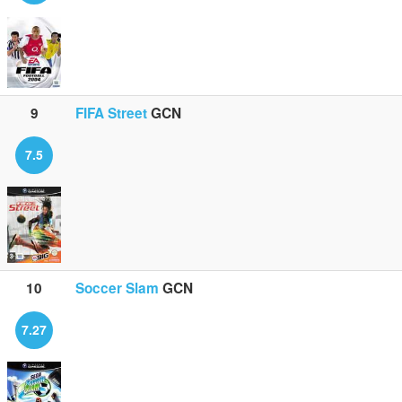
9
FIFA Street
GCN
7.5
10
Soccer Slam
GCN
7.27