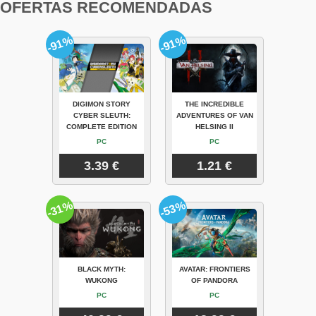
OFERTAS RECOMENDADAS
-91%
-91%
DIGIMON STORY
THE INCREDIBLE
CYBER SLEUTH:
ADVENTURES OF VAN
COMPLETE EDITION
HELSING II
PC
PC
3.39 €
1.21 €
-31%
-53%
BLACK MYTH:
AVATAR: FRONTIERS
WUKONG
OF PANDORA
PC
PC