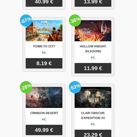
40.99 €
13.99 €
-67%
-38%
TOWN TO CITY
HOLLOW KNIGHT:
SILKSONG
PC
PC
8.19 €
11.99 €
-28%
-53%
CRIMSON DESERT
CLAIR OBSCUR:
EXPEDITION 33
PC
PC
49.99 €
23.29 €