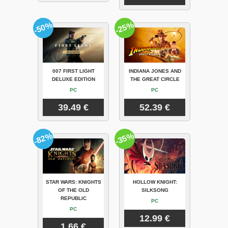
-50%
-25%
007 FIRST LIGHT
INDIANA JONES AND
DELUXE EDITION
THE GREAT CIRCLE
PC
PC
39.49 €
52.39 €
-82%
-35%
STAR WARS: KNIGHTS
HOLLOW KNIGHT:
OF THE OLD
SILKSONG
REPUBLIC
PC
PC
12.99 €
1.66 €