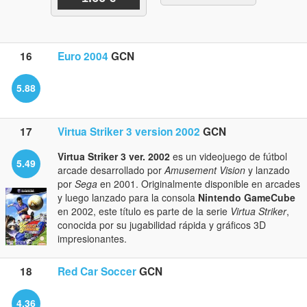
16
Euro 2004
GCN
5.88
17
Virtua Striker 3 version 2002
GCN
Virtua Striker 3 ver. 2002
es un videojuego de fútbol
5.49
arcade desarrollado por
Amusement Vision
y lanzado
por
Sega
en 2001. Originalmente disponible en arcades
y luego lanzado para la consola
Nintendo GameCube
en 2002, este título es parte de la serie
Virtua Striker
,
conocida por su jugabilidad rápida y gráficos 3D
impresionantes.
18
Red Car Soccer
GCN
4.36