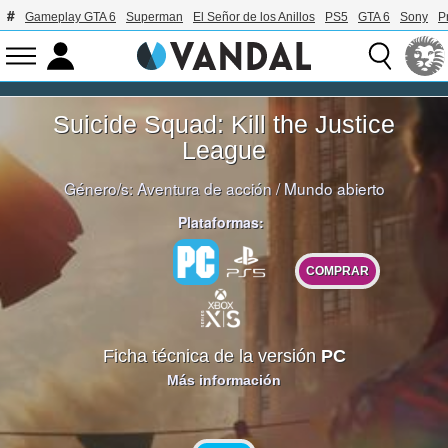
Gameplay GTA 6
Superman
El Señor de los Anillos
PS5
GTA 6
Sony
P
Suicide Squad: Kill the Justice
League
Género/s:
Aventura de acción
/
Mundo abierto
Plataformas:
COMPRAR
Ficha técnica de la versión
PC
Más información