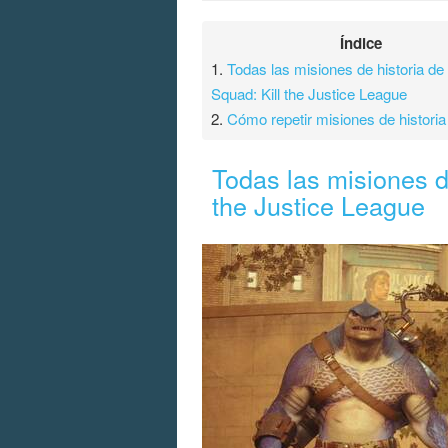
Índice
1.
Todas las misiones de historia de
Squad: Kill the Justice League
2.
Cómo repetir misiones de historia
Todas las misiones de
the Justice League