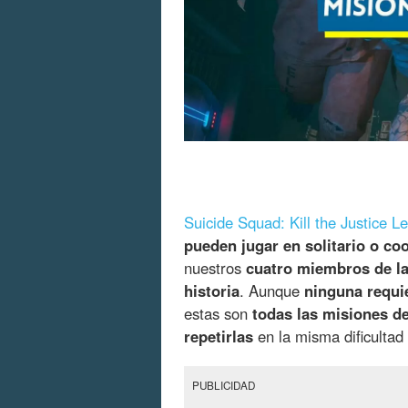
Suicide Squad: Kill the Justice L
pueden jugar en solitario o co
nuestros
cuatro miembros de la
historia
. Aunque
ninguna requi
estas son
todas las misiones de
repetirlas
en la misma dificulta
PUBLICIDAD