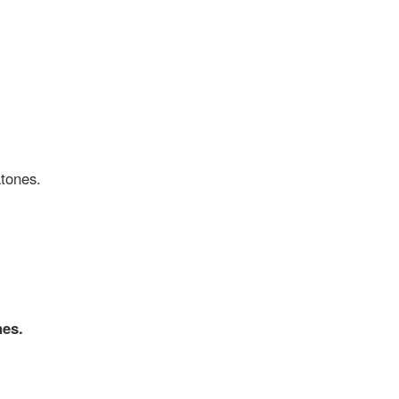
tones.
nes.