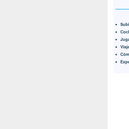
Subi
Coc
Jug
Viaj
Cómo
Expe