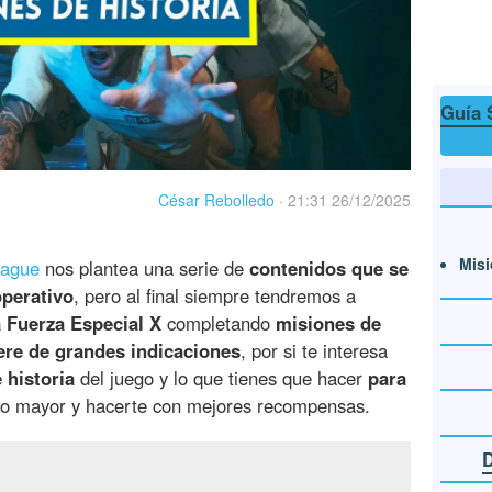
Guía 
César Rebolledo
·
21:31 26/12/2025
Misi
eague
nos plantea una serie de
contenidos que se
operativo
, pero al final siempre tendremos a
 Fuerza Especial X
completando
misiones de
ere de grandes indicaciones
, por si te interesa
 historia
del juego y lo que tienes que hacer
para
d o mayor y hacerte con mejores recompensas.
D