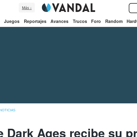
Más ↓
Juegos
Reportajes
Avances
Trucos
Foro
Random
Hard
NOTICIAS
 Dark Ages recibe su pr