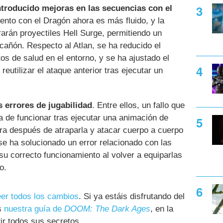
ntroducido mejoras en las secuencias con el
iento con el Dragón ahora es más fluido, y la
arán proyectiles Hell Surge, permitiendo un
añón. Respecto al Atlan, se ha reducido el
s de salud en el entorno, y se ha ajustado el
eutilizar el ataque anterior tras ejecutar un
s errores de jugabilidad
. Entre ellos, un fallo que
 de funcionar tras ejecutar una animación de
ara después de atraparla y atacar cuerpo a cuerpo
e ha solucionado un error relacionado con las
su correcto funcionamiento al volver a equiparlas
o.
eer todos los cambios
. Si ya estáis disfrutando del
is
nuestra guía de
DOOM: The Dark Ages
, en la
r todos sus secretos.