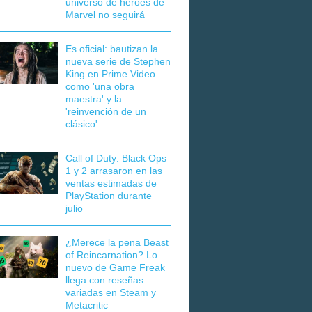
universo de héroes de
Marvel no seguirá
Es oficial: bautizan la
nueva serie de Stephen
King en Prime Video
como 'una obra
maestra' y la
'reinvención de un
clásico'
Call of Duty: Black Ops
1 y 2 arrasaron en las
ventas estimadas de
PlayStation durante
julio
¿Merece la pena Beast
of Reincarnation? Lo
nuevo de Game Freak
llega con reseñas
variadas en Steam y
Metacritic