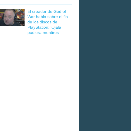
El creador de God of
War habla sobre el fin
de los discos de
PlayStation: 'Ojalá
pudiera mentiros'