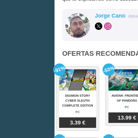
Jorge Cano
RED
OFERTAS RECOMEND
-91%
-53%
DIGIMON STORY
AVATAR: FRONTI
CYBER SLEUTH:
OF PANDORA
COMPLETE EDITION
PC
PC
13.99 €
3.39 €