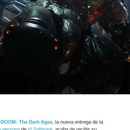
,
DOOM: The Dark Ages
, la nueva entrega de la
a persona
de
id Software
, acaba de recibir su