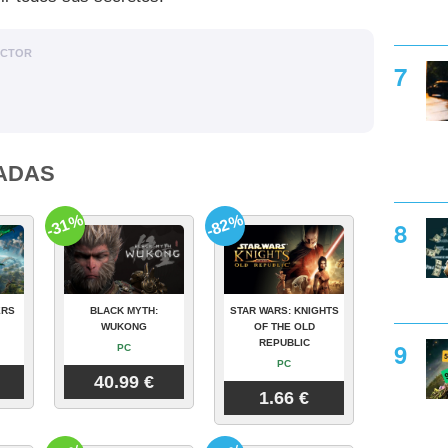
ACTOR
ADAS
-31%
-82%
ERS
BLACK MYTH:
STAR WARS: KNIGHTS
WUKONG
OF THE OLD
REPUBLIC
PC
PC
40.99 €
1.66 €