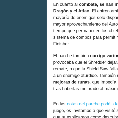
En cuanto al
combate, se han i
Dragón y el Atlan
. El enfrentam
mayoría de enemigos solo dispar
mayor aprovechamiento del Autoc
tiempo que permanecen los objeto
sistema de combos para permitir r
Finisher.
El parche también
corrige vario
provocaba que el Shredder dejara
remate, o que la Shield Saw fall
a un enemigo aturdido. También s
mejoras de runas
, que impedía 
tras haberlas mejorado al máxim
En las
notas del parche podéis l
juego, os invitamos a que visité
que te explicamos cómo descubri