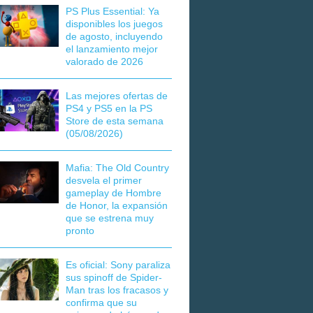
PS Plus Essential: Ya
disponibles los juegos
de agosto, incluyendo
el lanzamiento mejor
valorado de 2026
Las mejores ofertas de
PS4 y PS5 en la PS
Store de esta semana
(05/08/2026)
Mafia: The Old Country
desvela el primer
gameplay de Hombre
de Honor, la expansión
que se estrena muy
pronto
Es oficial: Sony paraliza
sus spinoff de Spider-
Man tras los fracasos y
confirma que su