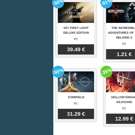
-50%
-91%
007 FIRST LIGHT
THE INCREDIBL
DELUXE EDITION
ADVENTURES OF 
HELSING II
PC
PC
39.49 €
1.21 €
-55%
-35%
STARFIELD
HOLLOW KNIGH
SILKSONG
PC
PC
31.29 €
12.99 €