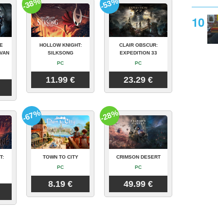
-38%
-53%
E
HOLLOW KNIGHT:
CLAIR OBSCUR:
VAN
SILKSONG
EXPEDITION 33
PC
PC
11.99 €
23.29 €
-67%
-28%
T:
TOWN TO CITY
CRIMSON DESERT
PC
PC
8.19 €
49.99 €