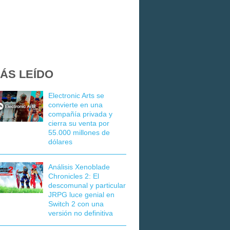
ÁS LEÍDO
Electronic Arts se
convierte en una
compañía privada y
cierra su venta por
55.000 millones de
dólares
Análisis Xenoblade
Chronicles 2: El
descomunal y particular
JRPG luce genial en
Switch 2 con una
versión no definitiva