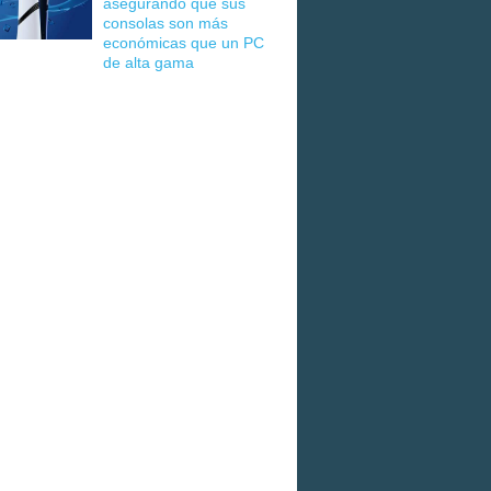
asegurando que sus
consolas son más
económicas que un PC
de alta gama