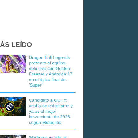
ÁS LEÍDO
Dragon Ball Legends
presenta el equipo
definitivo con Golden
Freezer y Androide 17
en el épico final de
'Super'
Candidato a GOTY:
acaba de estrenarse y
ya es el mejor
lanzamiento de 2026
según Metacritic
Warhorse insiste: el