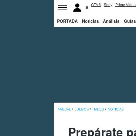
GTA 6
Sony
Prime Video
PORTADA
Noticias
Análisis
Guías
VANDAL
JUEGOS
HADES
NOTICIAS
Prepárate p