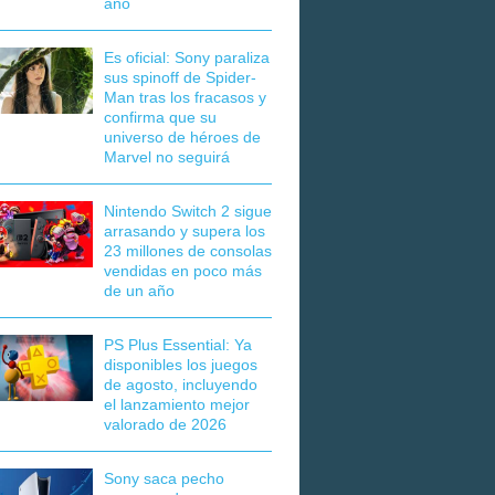
año
Es oficial: Sony paraliza
sus spinoff de Spider-
Man tras los fracasos y
confirma que su
universo de héroes de
Marvel no seguirá
Nintendo Switch 2 sigue
arrasando y supera los
23 millones de consolas
vendidas en poco más
de un año
PS Plus Essential: Ya
disponibles los juegos
de agosto, incluyendo
el lanzamiento mejor
valorado de 2026
Sony saca pecho