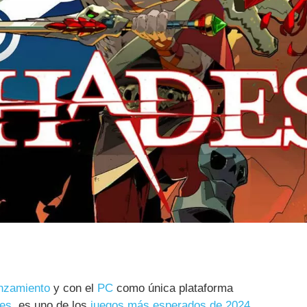
anzamiento
y con el
PC
como única plataforma
es
, es uno de los
juegos más esperados de 2024.