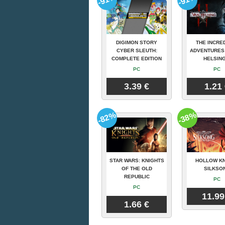
DIGIMON STORY
THE INCRE
CYBER SLEUTH:
ADVENTURES
COMPLETE EDITION
HELSING
PC
PC
3.39 €
1.21
-82%
-38%
STAR WARS: KNIGHTS
HOLLOW KN
OF THE OLD
SILKSO
REPUBLIC
PC
PC
11.99
1.66 €