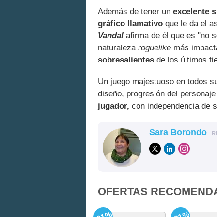
Además de tener un
excelente 
gráfico llamativo
que le da el a
Vandal
afirma de él que es "no s
naturaleza
roguelike
más impacta
sobresalientes
de los últimos t
Un juego majestuoso en todos su
diseño, progresión del personaj
jugador,
con independencia de su
Sara Borondo
R
OFERTAS RECOMEND
-91%
-91%