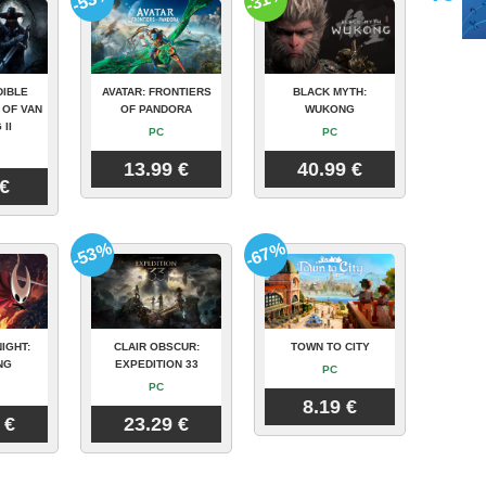
DIBLE
AVATAR: FRONTIERS
BLACK MYTH:
 OF VAN
OF PANDORA
WUKONG
 II
PC
PC
13.99 €
40.99 €
 €
-53%
-67%
IGHT:
CLAIR OBSCUR:
TOWN TO CITY
NG
EXPEDITION 33
PC
PC
8.19 €
 €
23.29 €