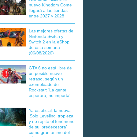
nuevo Kingdom Come
llegará a las tiendas
entre 2027 y 2028
Las mejores ofertas de
Nintendo Switch y
Switch 2 en la eShop
de esta semana
(06/08/2026)
GTA 6 no está libre de
un posible nuevo
retraso, según un
exempleado de
Rockstar: 'La gente
esperará, no importa'
Ya es oficial: la nueva
'Solo Leveling' tropieza
y no repite el fenómeno
de su 'predecesora'
como gran anime del