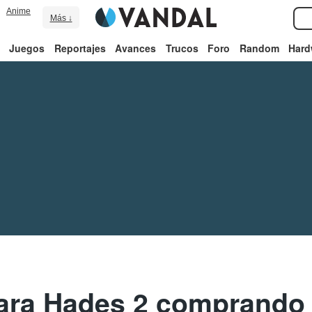
Anime
Más ↓
Juegos
Reportajes
Avances
Trucos
Foro
Random
Hard
ara Hades 2 comprando 