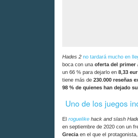
Hades 2
no tardará mucho en lle
boca con una
oferta del primer
un 66 % para dejarlo en
8,33 eur
tiene más de
230.000 reseñas e
98 % de quienes han dejado su
Uno de los juegos in
El
roguelike
hack and slash
Had
en septiembre de 2020 con un f
Grecia
en el que el protagonista