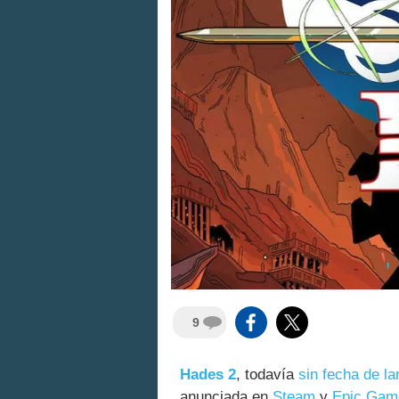
9
Hades 2
, todavía
sin fecha de l
anunciada en
Steam
y
Epic Gam