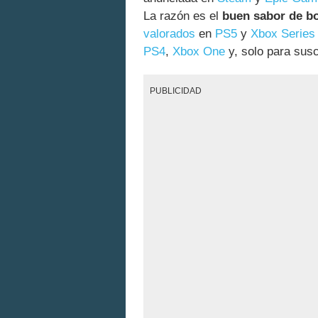
La razón es el
buen sabor de b
valorados
en
PS5
y
Xbox Series
PS4
,
Xbox One
y, solo para susc
PUBLICIDAD