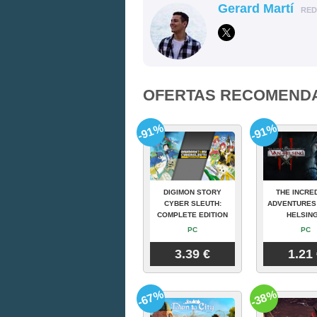
Gerard Martí
RE
OFERTAS RECOMEND
-91%
-91%
DIGIMON STORY
THE INCRE
CYBER SLEUTH:
ADVENTURES
COMPLETE EDITION
HELSING
PC
PC
3.39 €
1.21
-67%
-38%