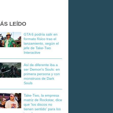
ÁS LEÍDO
GTA 6 podría salir en
formato físico tras el
lanzamiento, según el
jefe de Take-Two
Interactive
Así de diferente iba a
ser Demon's Souls: en
primera persona y con
monstruos de Dark
Souls
Take-Two, la empresa
matriz de Rockstar, dice
que 'los discos no
tienen sentido' para los