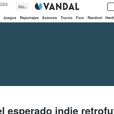
GTA 6
Más ↓
Juegos
Reportajes
Avances
Trucos
Foro
Random
Hard
l esperado indie retrofu