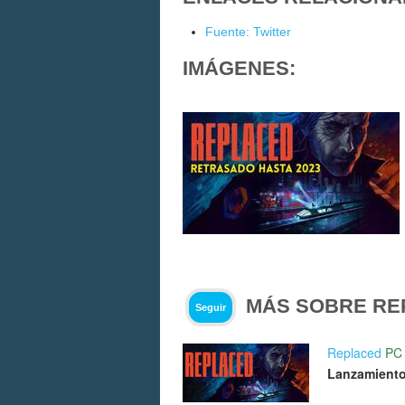
Fuente: Twitter
IMÁGENES:
MÁS SOBRE RE
Seguir
Replaced
PC
Lanzamiento