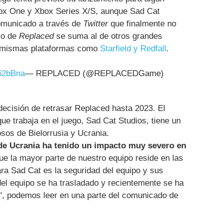
ox One y Xbox Series X/S, aunque Sad Cat
comunicado a través de
Twitter
que finalmente no
aso de
Replaced
se suma al de otros grandes
las mismas plataformas como
Starfield y Redfall
.
852bBna
— REPLACED (@REPLACEDGame)
decisión de retrasar Replaced hasta 2023. El
ue trabaja en el juego, Sad Cat Studios, tiene un
osos de Bielorrusia y Ucrania.
 de Ucrania ha tenido un impacto muy severo en
que la mayor parte de nuestro equipo reside en las
ara Sad Cat es la seguridad del equipo y sus
del equipo se ha trasladado y recientemente se ha
d", podemos leer en una parte del comunicado de