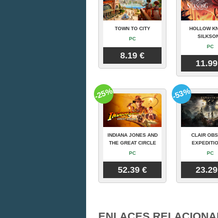
TOWN TO CITY
HOLLOW KN
SILKSO
PC
PC
8.19 €
11.99
-25%
-53%
INDIANA JONES AND
CLAIR OBS
THE GREAT CIRCLE
EXPEDITIO
PC
PC
52.39 €
23.29
ENLACES RELACIONA