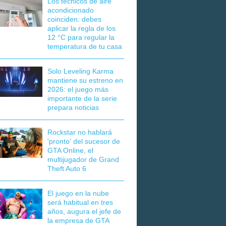
Los técnicos de aire
acondicionado
coinciden: debes
aplicar la regla de los
12 °C para regular la
temperatura de tu casa
Solo Leveling Karma
mantiene su estreno en
2026: el juego más
importante de la serie
prepara noticias
Rockstar no hablará
'pronto' del sucesor de
GTA Online, el
multijugador de Grand
Theft Auto 6
El juego en la nube
será habitual en tres
años, augura el jefe de
la empresa de GTA