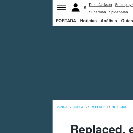
Peter Jackson
Gameplay 
Superman
Spider-Man
PORTADA
Noticias
Análisis
Guías
VANDAL
JUEGOS
REPLACED
NOTICIAS
Replaced, e