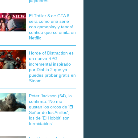
jugadores
El Tráiler 3 de GTA 6
será como una serie
con gameplay y tendrá
sentido que se emita en
Netflix
Horde of Distraction es
un nuevo RPG
incremental inspirado
por Diablo 2 que ya
puedes probar gratis en
Steam
Peter Jackson (64), lo
confirma: 'No me
gustan los orcos de 'El
Señor de los Anillos',
los de 'El Hobbit' son
formidables'