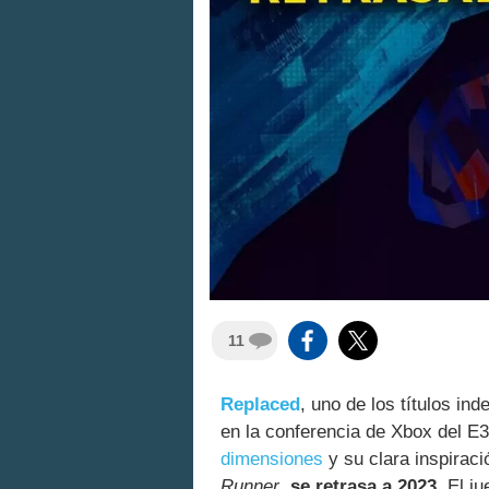
11
Replaced
, uno de los títulos i
en la conferencia de Xbox del E
dimensiones
y su clara inspiraci
Runner
,
se retrasa a 2023
. El j