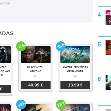
DACTOR
ADAS
-31%
-53%
DIBLE
BLACK MYTH:
AVATAR: FRONTIERS
 OF VAN
WUKONG
OF PANDORA
 II
PC
PC
40.99 €
13.99 €
 €
-50%
-28%