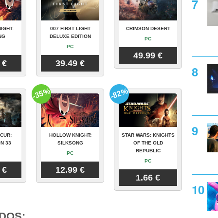
IGHT:
007 FIRST LIGHT
CRIMSON DESERT
NG
DELUXE EDITION
PC
PC
49.99 €
 €
39.49 €
-35%
-82%
CUR:
HOLLOW KNIGHT:
STAR WARS: KNIGHTS
N 33
SILKSONG
OF THE OLD
REPUBLIC
PC
PC
 €
12.99 €
1.66 €
DOS: