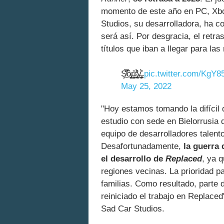
momento de este año en PC, Xb
Studios, su desarrolladora, ha 
será así. Por desgracia, el retr
títulos que iban a llegar para 
Ş̸̯̅̇͌̈̚ô̴̡̬̣͚̮͜ŗ̶̳̯̹͖̣̆͑r̴̢̖̲͎̙̬̹̓̆̓̾̂̈́̊̕y̶̡̡̫͔̩̲̩͉̌̈́̊
pic.twitter.com/KgY
May 25, 2022
"Hoy estamos tomando la difícil 
estudio con sede en Bielorrusia q
equipo de desarrolladores talent
Desafortunadamente,
la guerra
el desarrollo de
Replaced
, ya 
regiones vecinas. La prioridad p
familias. Como resultado, parte 
reiniciado el trabajo en Replace
Sad Car Studios.