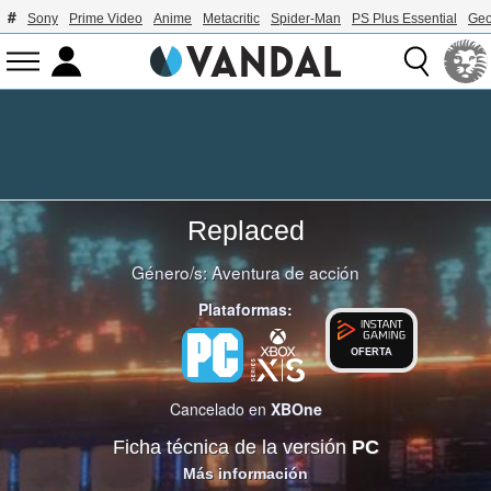
Sony
Prime Video
Anime
Metacritic
Spider-Man
PS Plus Essential
Geo
Replaced
Género/s:
Aventura de acción
Plataformas:
OFERTA
Cancelado en
XBOne
Ficha técnica de la versión
PC
Más información