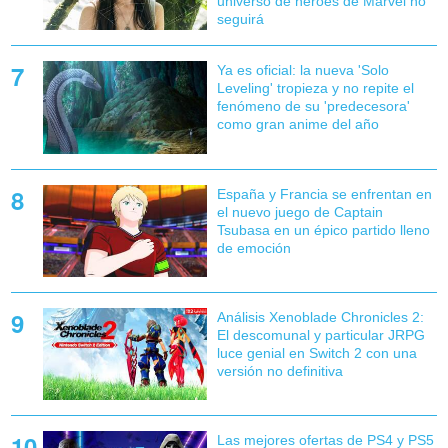
universo de héroes de Marvel no
seguirá
Ya es oficial: la nueva 'Solo
Leveling' tropieza y no repite el
fenómeno de su 'predecesora'
como gran anime del año
España y Francia se enfrentan en
el nuevo juego de Captain
Tsubasa en un épico partido lleno
de emoción
Análisis Xenoblade Chronicles 2:
El descomunal y particular JRPG
luce genial en Switch 2 con una
versión no definitiva
Las mejores ofertas de PS4 y PS5