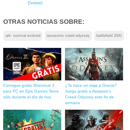
Evolved
OTRAS NOTICIAS SOBRE:
ark: survival evolved
assassins creed odyssey
battlefield 2042
Consigue gratis Shenmue 3
¿Te hace un viaje a Grecia?
para PC en Epic Games Store
Juega gratis a Assassin's
sólo durante el día de hoy
Creed Odyssey este fin de
semana