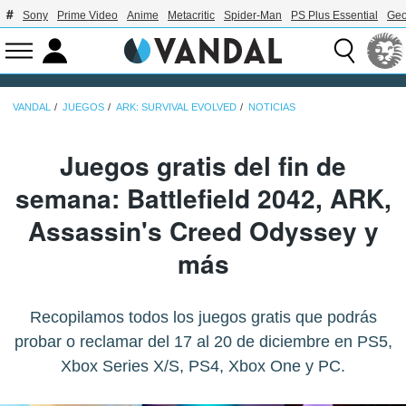
Sony
Prime Video
Anime
Metacritic
Spider-Man
PS Plus Essential
Geo
VANDAL
JUEGOS
ARK: SURVIVAL EVOLVED
NOTICIAS
Juegos gratis del fin de
semana: Battlefield 2042, ARK,
Assassin's Creed Odyssey y
más
Recopilamos todos los juegos gratis que podrás
probar o reclamar del 17 al 20 de diciembre en PS5,
Xbox Series X/S, PS4, Xbox One y PC.