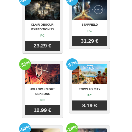
CLAIR OBSCUR:
STARFIELD
EXPEDITION 33
PC
PC
31.29 €
23.29 €
-35%
-67%
HOLLOW KNIGHT:
TOWN TO CITY
SILKSONG
PC
PC
8.19 €
12.99 €
-50%
-28%