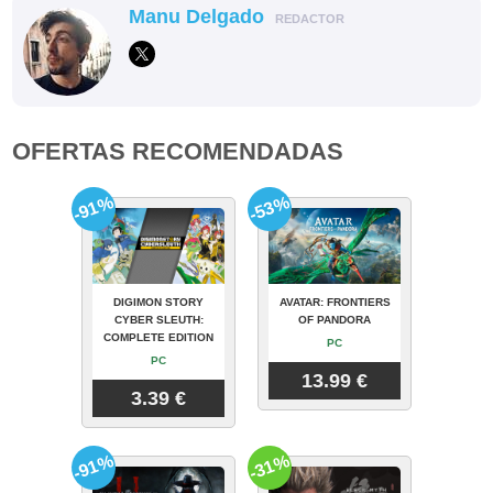
Manu Delgado
REDACTOR
OFERTAS RECOMENDADAS
-91%
-53%
DIGIMON STORY
AVATAR: FRONTIERS
CYBER SLEUTH:
OF PANDORA
COMPLETE EDITION
PC
PC
13.99 €
3.39 €
-91%
-31%