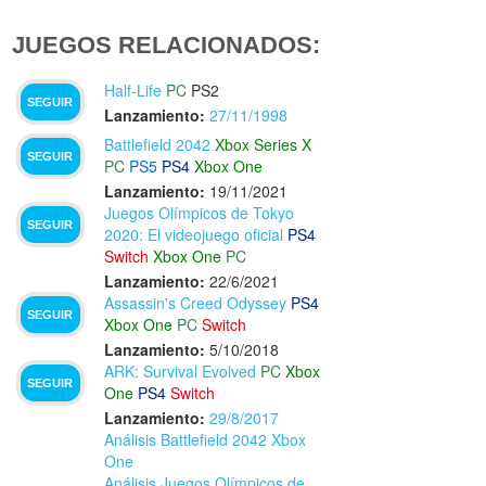
JUEGOS RELACIONADOS:
Half-Life
PC
PS2
SEGUIR
Lanzamiento:
27/11/1998
Battlefield 2042
Xbox Series X
SEGUIR
PC
PS5
PS4
Xbox One
Lanzamiento:
19/11/2021
Juegos Olímpicos de Tokyo
SEGUIR
2020: El videojuego oficial
PS4
Switch
Xbox One
PC
Lanzamiento:
22/6/2021
Assassin's Creed Odyssey
PS4
SEGUIR
Xbox One
PC
Switch
Lanzamiento:
5/10/2018
ARK: Survival Evolved
PC
Xbox
SEGUIR
One
PS4
Switch
Lanzamiento:
29/8/2017
Análisis Battlefield 2042 Xbox
One
Análisis Juegos Olímpicos de