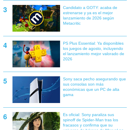
Candidato a GOTY: acaba de
estrenarse y ya es el mejor
lanzamiento de 2026 según
Metacritic
PS Plus Essential: Ya disponibles
los juegos de agosto, incluyendo
el lanzamiento mejor valorado de
2026
Sony saca pecho asegurando que
sus consolas son más
económicas que un PC de alta
gama
Es oficial: Sony paraliza sus
spinoff de Spider-Man tras los
fracasos y confirma que su