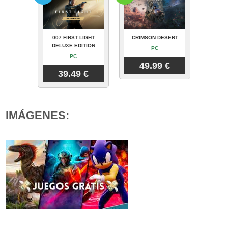
007 FIRST LIGHT
CRIMSON DESERT
DELUXE EDITION
PC
PC
49.99 €
39.49 €
IMÁGENES: