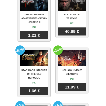
THE INCREDIBLE
BLACK MYTH:
ADVENTURES OF VAN
WUKONG
HELSING II
PC
PC
40.99 €
1.21 €
-82%
-38%
STAR WARS: KNIGHTS
HOLLOW KNIGHT:
OF THE OLD
SILKSONG
REPUBLIC
PC
PC
11.99 €
1.66 €
-53%
-55%