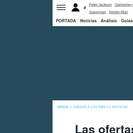
Peter Jackson
Gameplay 
Superman
Spider-Man
PORTADA
Noticias
Análisis
Guías
VANDAL
JUEGOS
LOS SIMS 4
NOTICIAS
Las ofert