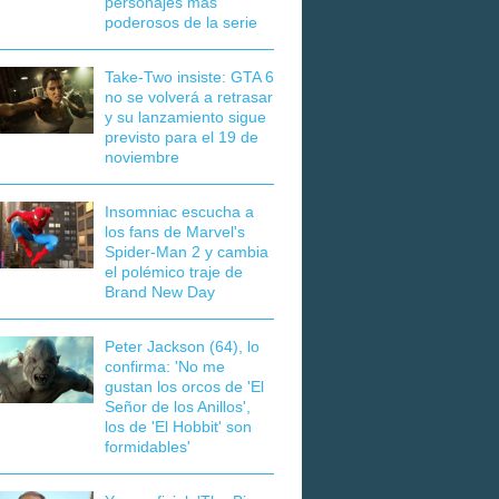
personajes más
poderosos de la serie
Take-Two insiste: GTA 6
no se volverá a retrasar
y su lanzamiento sigue
previsto para el 19 de
noviembre
Insomniac escucha a
los fans de Marvel's
Spider-Man 2 y cambia
el polémico traje de
Brand New Day
Peter Jackson (64), lo
confirma: 'No me
gustan los orcos de 'El
Señor de los Anillos',
los de 'El Hobbit' son
formidables'