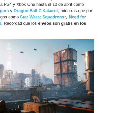
ara PS4 y Xbox One hasta el 10 de abril como
ngers
y
Dragon Ball Z Kakarot
, mientras que por
uegos como
Star Wars: Squadrons
y
Need for
d
. Recordad que los
envíos son gratis en los