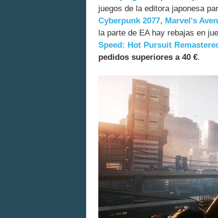
juegos de la editora japonesa p
Cyberpunk 2077
,
Marvel's Ave
la parte de EA hay rebajas en j
Speed: Hot Pursuit Remastere
pedidos superiores a 40 €
.