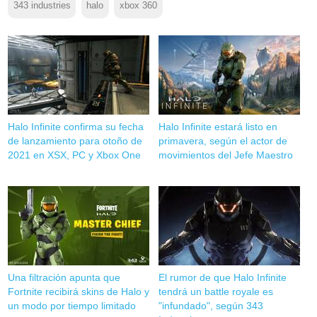
343 industries
halo
xbox 360
Halo Infinite confirma su fecha
Halo Infinite estará listo en
de lanzamiento para otoño de
primavera, según el actor de
2021 en XSX, PC y Xbox One
movimientos del Jefe Maestro
Una filtración apunta que
El rumor de que Halo Infinite
Fortnite recibirá skins de Halo y
tendrá un battle royale es
un modo por tiempo limitado
"infundado", según 343