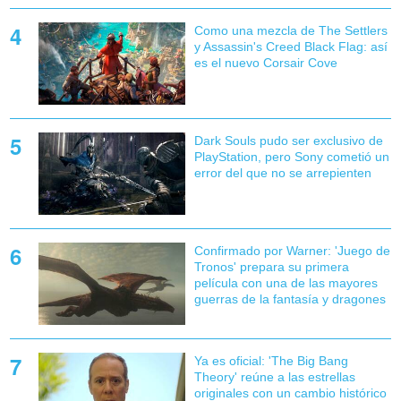
Como una mezcla de The Settlers
y Assassin's Creed Black Flag: así
es el nuevo Corsair Cove
Dark Souls pudo ser exclusivo de
PlayStation, pero Sony cometió un
error del que no se arrepienten
Confirmado por Warner: 'Juego de
Tronos' prepara su primera
película con una de las mayores
guerras de la fantasía y dragones
Ya es oficial: 'The Big Bang
Theory' reúne a las estrellas
originales con un cambio histórico