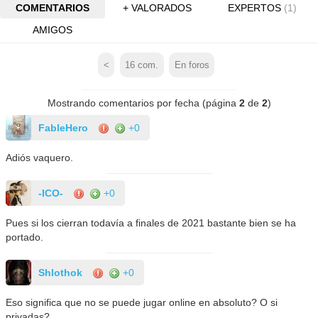
COMENTARIOS
+ VALORADOS
EXPERTOS
(1)
AMIGOS
<
16
com.
En foros
Mostrando comentarios por fecha (página
2
de
2
)
FableHero
+0
Adiós vaquero.
-ICO-
+0
Pues si los cierran todavía a finales de 2021 bastante bien se ha
portado.
Shlothok
+0
Eso significa que no se puede jugar online en absoluto? O si
privadas?