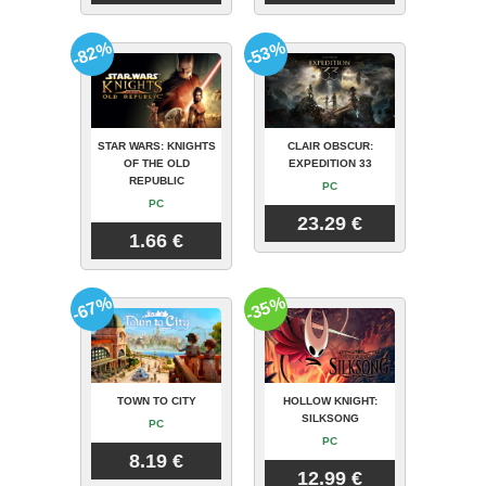
-82%
-53%
STAR WARS: KNIGHTS
CLAIR OBSCUR:
OF THE OLD
EXPEDITION 33
REPUBLIC
PC
PC
23.29 €
1.66 €
-67%
-35%
TOWN TO CITY
HOLLOW KNIGHT:
SILKSONG
PC
PC
8.19 €
12.99 €