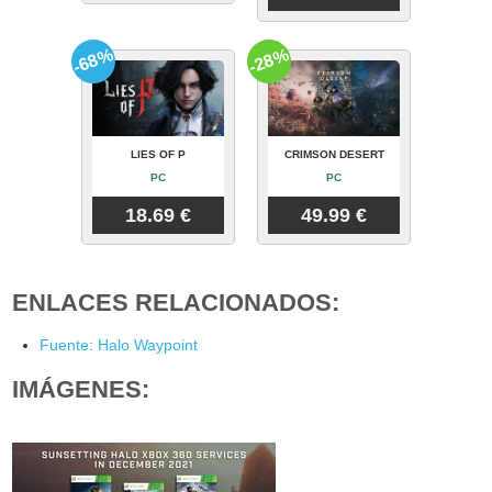
-68%
-28%
LIES OF P
CRIMSON DESERT
PC
PC
18.69 €
49.99 €
ENLACES RELACIONADOS:
Fuente: Halo Waypoint
IMÁGENES: