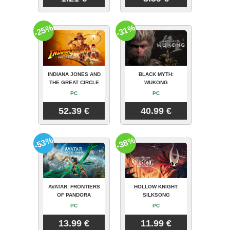
-25%
-31%
INDIANA JONES AND
BLACK MYTH:
THE GREAT CIRCLE
WUKONG
PC
PC
52.39 €
40.99 €
-53%
-38%
AVATAR: FRONTIERS
HOLLOW KNIGHT:
OF PANDORA
SILKSONG
PC
PC
13.99 €
11.99 €