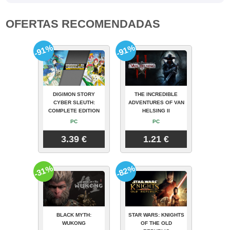
OFERTAS RECOMENDADAS
-91%
-91%
DIGIMON STORY
THE INCREDIBLE
CYBER SLEUTH:
ADVENTURES OF VAN
COMPLETE EDITION
HELSING II
PC
PC
3.39 €
1.21 €
-31%
-82%
BLACK MYTH:
STAR WARS: KNIGHTS
WUKONG
OF THE OLD