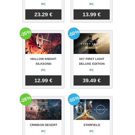
PC
PC
23.29 €
13.99 €
-35%
-50%
HOLLOW KNIGHT:
007 FIRST LIGHT
SILKSONG
DELUXE EDITION
PC
PC
12.99 €
39.49 €
-28%
-55%
CRIMSON DESERT
STARFIELD
PC
PC