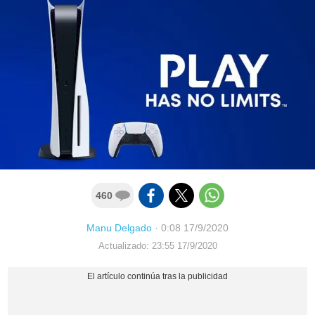
460
Manu Delgado
·
0:08 17/9/2020
Actualizado: 23:55 17/9/2020