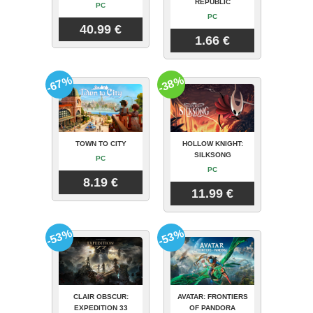
REPUBLIC
PC
PC
40.99 €
1.66 €
-67%
-38%
TOWN TO CITY
HOLLOW KNIGHT:
SILKSONG
PC
PC
8.19 €
11.99 €
-53%
-53%
CLAIR OBSCUR:
AVATAR: FRONTIERS
EXPEDITION 33
OF PANDORA