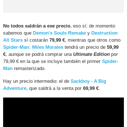
No todos saldrán a ese precio
, eso sí: de momento
sabemos que
Demon's Souls Remake
y
Destruction
All Stars
sí costarán
79,99 €
, mientras que otros como
Spider-Man: Miles Morales
tendrá un precio de
59,99
€
, aunque se podrá comprar una
Ultimate Edition
por
79,99 € en la que se incluye también el primer
Spider-
Man
remasterizado.
Hay un precio intermedio: el de
Sackboy - A Big
Adventure
, que saldrá a la venta por
69,99 €
.