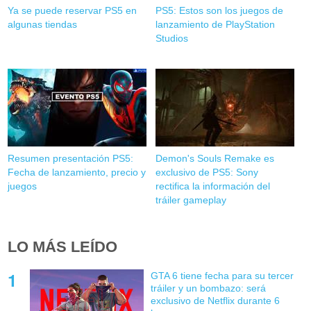
Ya se puede reservar PS5 en
PS5: Estos son los juegos de
algunas tiendas
lanzamiento de PlayStation
Studios
Resumen presentación PS5:
Demon's Souls Remake es
Fecha de lanzamiento, precio y
exclusivo de PS5: Sony
juegos
rectifica la información del
tráiler gameplay
LO MÁS LEÍDO
GTA 6 tiene fecha para su tercer
tráiler y un bombazo: será
exclusivo de Netflix durante 6