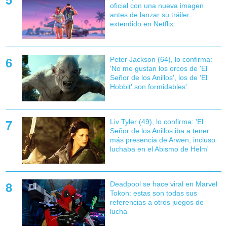
oficial con una nueva imagen
antes de lanzar su tráiler
extendido en Netflix
Peter Jackson (64), lo confirma:
'No me gustan los orcos de 'El
Señor de los Anillos', los de 'El
Hobbit' son formidables'
Liv Tyler (49), lo confirma: 'El
Señor de los Anillos iba a tener
más presencia de Arwen, incluso
luchaba en el Abismo de Helm'
Deadpool se hace viral en Marvel
Tokon: estas son todas sus
referencias a otros juegos de
lucha