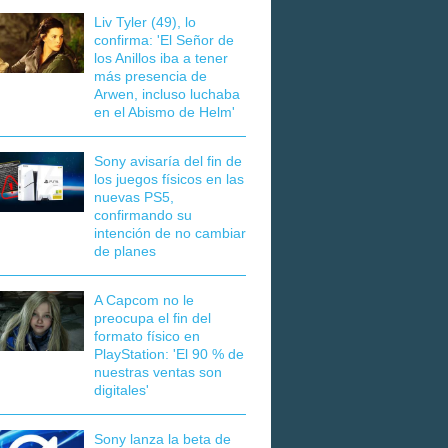
Liv Tyler (49), lo
confirma: 'El Señor de
los Anillos iba a tener
más presencia de
Arwen, incluso luchaba
en el Abismo de Helm'
Sony avisaría del fin de
los juegos físicos en las
nuevas PS5,
confirmando su
intención de no cambiar
de planes
A Capcom no le
preocupa el fin del
formato físico en
PlayStation: 'El 90 % de
nuestras ventas son
digitales'
Sony lanza la beta de