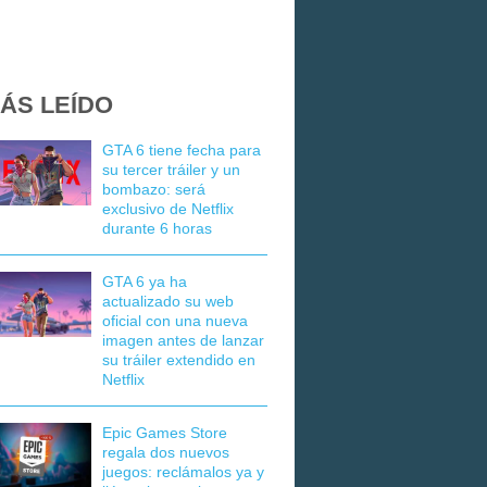
ÁS LEÍDO
GTA 6 tiene fecha para
su tercer tráiler y un
bombazo: será
exclusivo de Netflix
durante 6 horas
GTA 6 ya ha
actualizado su web
oficial con una nueva
imagen antes de lanzar
su tráiler extendido en
Netflix
Epic Games Store
regala dos nuevos
juegos: reclámalos ya y