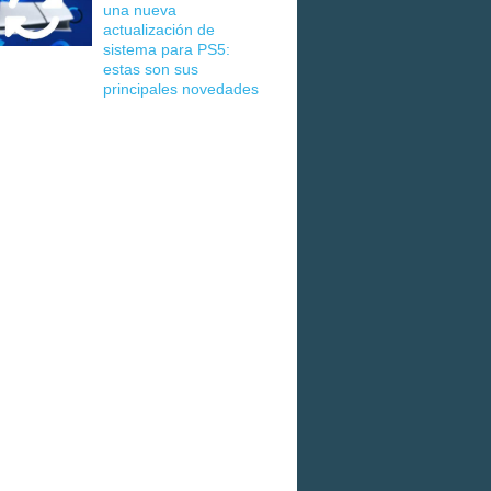
una nueva
actualización de
sistema para PS5:
estas son sus
principales novedades