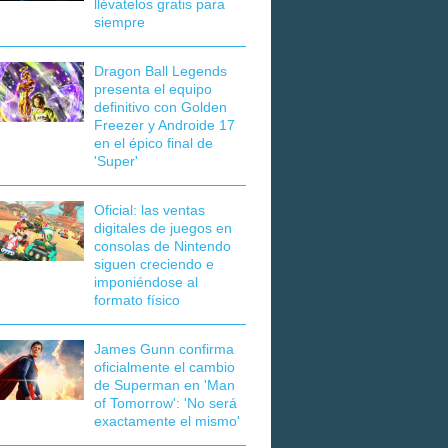
llévatelos gratis para
siempre
Dragon Ball Legends
presenta el equipo
definitivo con Golden
Freezer y Androide 17
en el épico final de
'Super'
Oficial: las ventas
digitales de juegos en
consolas de Nintendo
siguen creciendo e
imponiéndose al
formato físico
James Gunn confirma
oficialmente el cambio
de Superman en 'Man
of Tomorrow': 'No será
exactamente el mismo'