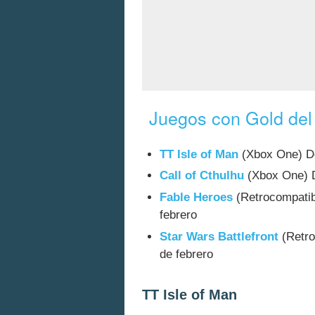
Juegos con Gold del
TT Isle of Man
(Xbox One) De
Call of Cthulhu
(Xbox One) D
Fable Heroes
(Retrocompatib
febrero
Star Wars Battlefront
(Retro
de febrero
TT Isle of Man