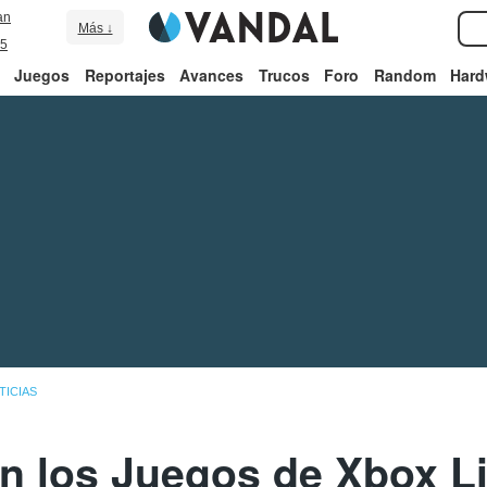
an
Más ↓
5
Juegos
Reportajes
Avances
Trucos
Foro
Random
Hard
TICIAS
n los Juegos de Xbox L