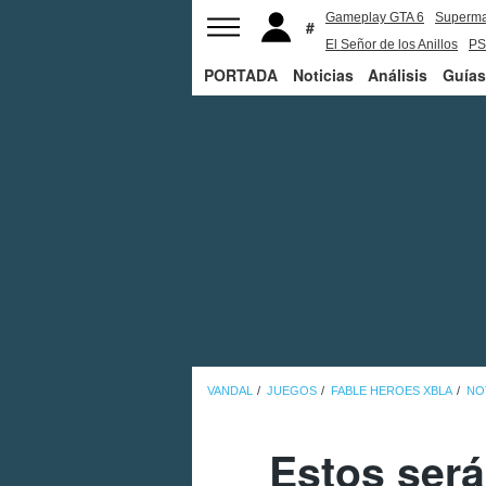
Gameplay GTA 6
Superm
El Señor de los Anillos
PS
PORTADA
Noticias
Análisis
Guías
VANDAL
JUEGOS
FABLE HEROES XBLA
NO
Estos será