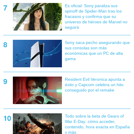
Es oficial: Sony paraliza sus
spinoff de Spider-Man tras los
fracasos y confirma que su
universo de héroes de Marvel no
seguirá
Sony saca pecho asegurando que
sus consolas son más
económicas que un PC de alta
gama
Resident Evil Veronica apunta a
éxito y Capcom celebra un hito
conseguido por el remake
Todo sobre la beta de Gears of
War E-Day: cómo acceder,
contenido, hora exacta en España
y más