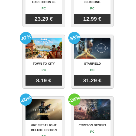
EXPEDITION 33
SILKSONG
PC
PC
23.29 €
12.99 €
-67%
-55%
TOWN TO CITY
STARFIELD
PC
PC
8.19 €
31.29 €
-50%
-28%
007 FIRST LIGHT
CRIMSON DESERT
DELUXE EDITION
PC