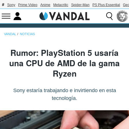
Sony
Prime Video
Anime
Metacritic
Spider-Man
PS Plus Essential
Geo
VANDAL
NOTICIAS
Rumor: PlayStation 5 usaría
una CPU de AMD de la gama
Ryzen
Sony estaría trabajando e invirtiendo en esta
tecnología.