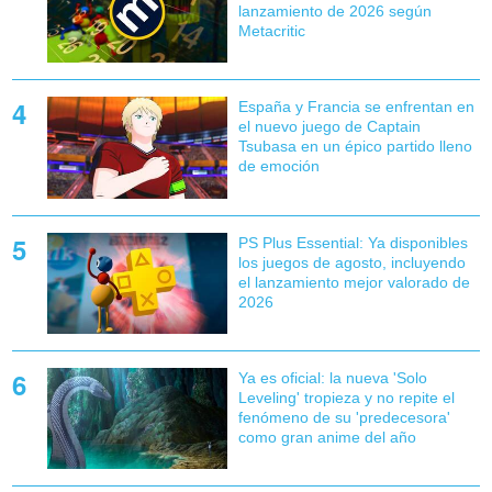
lanzamiento de 2026 según
Metacritic
España y Francia se enfrentan en
el nuevo juego de Captain
Tsubasa en un épico partido lleno
de emoción
PS Plus Essential: Ya disponibles
los juegos de agosto, incluyendo
el lanzamiento mejor valorado de
2026
Ya es oficial: la nueva 'Solo
Leveling' tropieza y no repite el
fenómeno de su 'predecesora'
como gran anime del año