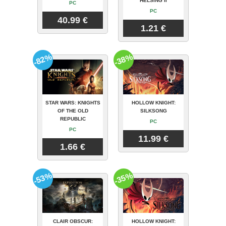
HELSING II
PC
PC
40.99 €
1.21 €
-82%
-38%
STAR WARS: KNIGHTS
HOLLOW KNIGHT:
OF THE OLD
SILKSONG
REPUBLIC
PC
PC
11.99 €
1.66 €
-53%
-35%
CLAIR OBSCUR:
HOLLOW KNIGHT: