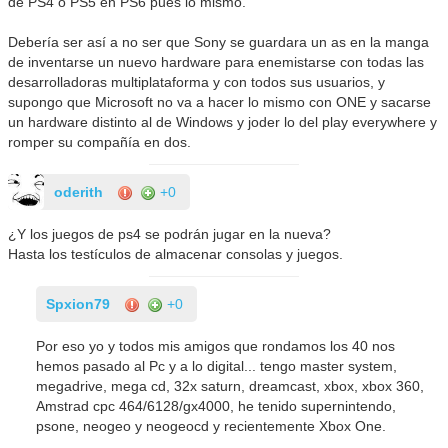
de PS4 o PS5 en PS6 pues lo mismo.
Debería ser así a no ser que Sony se guardara un as en la manga
de inventarse un nuevo hardware para enemistarse con todas las
desarrolladoras multiplataforma y con todos sus usuarios, y
supongo que Microsoft no va a hacer lo mismo con ONE y sacarse
un hardware distinto al de Windows y joder lo del play everywhere y
romper su compañía en dos.
oderith
+0
¿Y los juegos de ps4 se podrán jugar en la nueva?
Hasta los testículos de almacenar consolas y juegos.
Spxion79
+0
Por eso yo y todos mis amigos que rondamos los 40 nos
hemos pasado al Pc y a lo digital... tengo master system,
megadrive, mega cd, 32x saturn, dreamcast, xbox, xbox 360,
Amstrad cpc 464/6128/gx4000, he tenido supernintendo,
psone, neogeo y neogeocd y recientemente Xbox One.