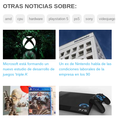
OTRAS NOTICIAS SOBRE:
amd
cpu
hardware
playstation 5
ps5
sony
videojuegos
Microsoft está formando un
Un ex de Nintendo habla de las
nuevo estudio de desarrollo de
condiciones laborales de la
juegos 'triple A'
empresa en los 90