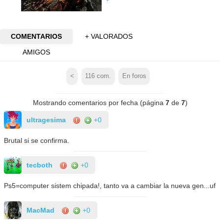
COMENTARIOS
+ VALORADOS
AMIGOS
<
116
com.
En foros
Mostrando comentarios por fecha (página
7
de
7
)
ultragesima
+0
Brutal si se confirma.
tecboth
+0
Ps5=computer sistem chipada!, tanto va a cambiar la nueva gen...uf
MacMad
+0