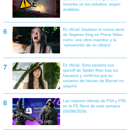
recortes en los estudios, según
analistas
Es oficial: bautizan la nueva serie
de Stephen King en Prime Video
como 'una obra maestra' y la
'reinvención de un clásico'
Es oficial: Sony paraliza sus
spinoff de Spider-Man tras los
fracasos y confirma que su
universo de héroes de Marvel no
seguirá
Las mejores ofertas de PS4 y PS5
en la PS Store de esta semana
(05/08/2026)