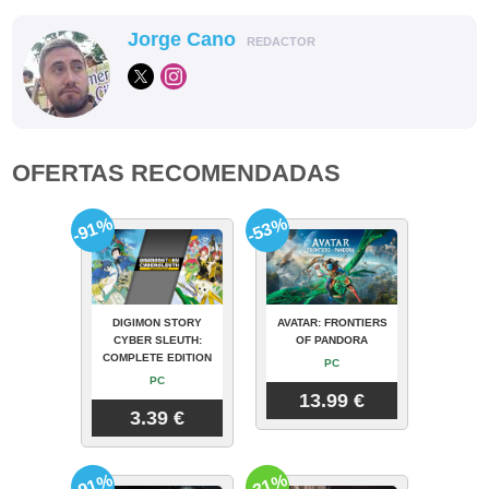
Jorge Cano
REDACTOR
OFERTAS RECOMENDADAS
-91%
-53%
DIGIMON STORY
AVATAR: FRONTIERS
CYBER SLEUTH:
OF PANDORA
COMPLETE EDITION
PC
PC
13.99 €
3.39 €
-91%
-31%