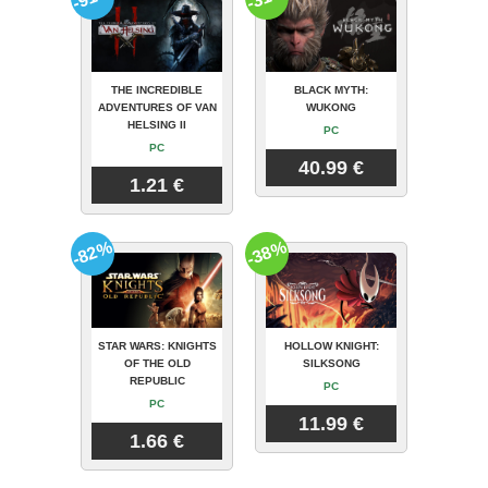
THE INCREDIBLE
BLACK MYTH:
ADVENTURES OF VAN
WUKONG
HELSING II
PC
PC
40.99 €
1.21 €
-82%
-38%
STAR WARS: KNIGHTS
HOLLOW KNIGHT:
OF THE OLD
SILKSONG
REPUBLIC
PC
PC
11.99 €
1.66 €