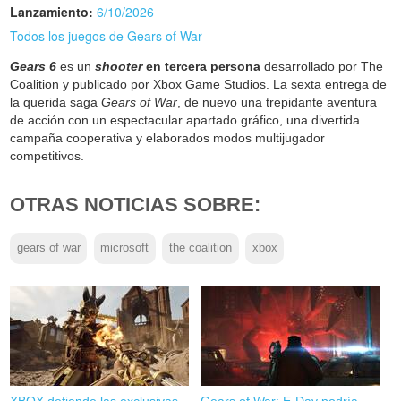
Lanzamiento:
6/10/2026
Todos los juegos de Gears of War
Gears 6
es un
shooter
en tercera persona
desarrollado por The
Coalition y publicado por Xbox Game Studios. La sexta entrega de
la querida saga
Gears of War
, de nuevo una trepidante aventura
de acción con un espectacular apartado gráfico, una divertida
campaña cooperativa y elaborados modos multijugador
competitivos.
OTRAS NOTICIAS SOBRE:
gears of war
microsoft
the coalition
xbox
XBOX defiende las exclusivas
Gears of War: E-Day podría