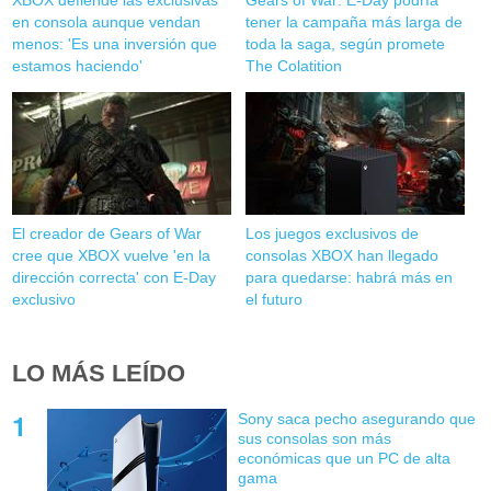
en consola aunque vendan
tener la campaña más larga de
menos: 'Es una inversión que
toda la saga, según promete
estamos haciendo'
The Colatition
El creador de Gears of War
Los juegos exclusivos de
cree que XBOX vuelve 'en la
consolas XBOX han llegado
dirección correcta' con E-Day
para quedarse: habrá más en
exclusivo
el futuro
LO MÁS LEÍDO
Sony saca pecho asegurando que
sus consolas son más
económicas que un PC de alta
gama