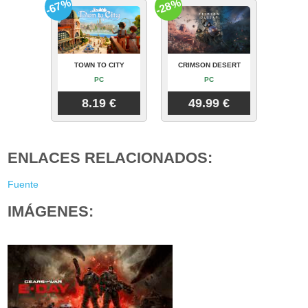
-67%
-28%
TOWN TO CITY
CRIMSON DESERT
PC
PC
8.19 €
49.99 €
ENLACES RELACIONADOS:
Fuente
IMÁGENES: