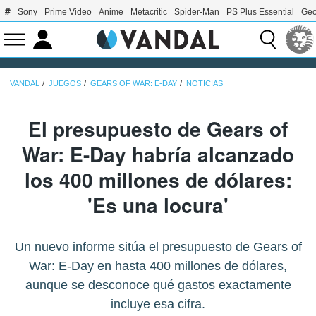
Sony
Prime Video
Anime
Metacritic
Spider-Man
PS Plus Essential
Geo
VANDAL
JUEGOS
GEARS OF WAR: E-DAY
NOTICIAS
El presupuesto de Gears of
War: E-Day habría alcanzado
los 400 millones de dólares:
'Es una locura'
Un nuevo informe sitúa el presupuesto de Gears of
War: E-Day en hasta 400 millones de dólares,
aunque se desconoce qué gastos exactamente
incluye esa cifra.