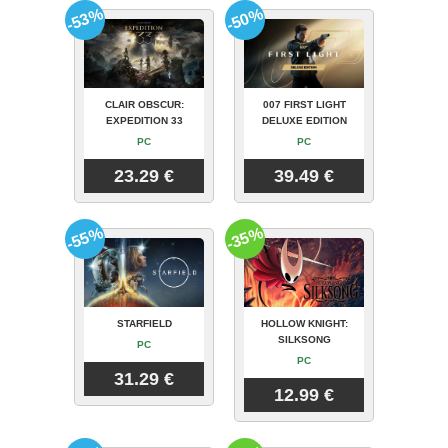
-53%
-50%
CLAIR OBSCUR:
007 FIRST LIGHT
EXPEDITION 33
DELUXE EDITION
PC
PC
23.29 €
39.49 €
-55%
-35%
STARFIELD
HOLLOW KNIGHT:
SILKSONG
PC
PC
31.29 €
12.99 €