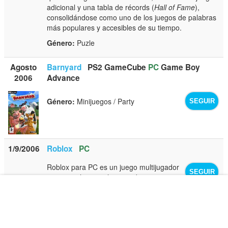
adicional y una tabla de récords (
Hall of Fame
),
consolidándose como uno de los juegos de palabras
más populares y accesibles de su tiempo.
Género:
Puzle
Agosto
Barnyard
PS2
GameCube
PC
Game Boy
2006
Advance
Género:
Minijuegos / Party
SEGUIR
1/9/2006
Roblox
PC
Roblox para PC es un juego multijugador
SEGUIR
masivo online en el que podemos crear
nuestros propios mundos virtuales y
juegos. Se trata de un título de descarga gratuita y
su lanzamiento original tuvo lugar en 2006 para PC,
iOS y Android, y la versión para Xbox One trae
consigo 15 juegos creados por la comunidad: