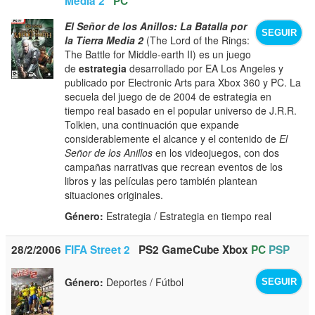
Media 2
PC
El Señor de los Anillos: La Batalla por
SEGUIR
la Tierra Media 2
(The Lord of the Rings:
The Battle for Middle-earth II) es un juego
de
estrategia
desarrollado por EA Los Angeles y
publicado por Electronic Arts para Xbox 360 y PC. La
secuela del juego de de 2004 de estrategia en
tiempo real basado en el popular universo de J.R.R.
Tolkien, una continuación que expande
considerablemente el alcance y el contenido de
El
Señor de los Anillos
en los videojuegos, con dos
campañas narrativas que recrean eventos de los
libros y las películas pero también plantean
situaciones originales.
Género:
Estrategia / Estrategia en tiempo real
28/2/2006
FIFA Street 2
PS2
GameCube
Xbox
PC
PSP
Género:
Deportes / Fútbol
SEGUIR