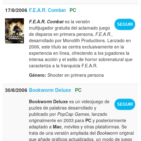
17/8/2006
F.E.A.R. Combat
PC
F.E.A.R. Combat
es la versión
SEGUIR
multijugador gratuita del aclamado juego
de disparos en primera persona,
F.E.A.R.
,
desarrollado por Monolith Productions. Lanzado en
2006, este título se centra exclusivamente en la
experiencia en línea, ofreciendo a los jugadores la
intensa acción y el estilo de horror sobrenatural que
caracteriza a la franquicia F.E.A.R.
Género:
Shooter en primera persona
30/8/2006
Bookworm Deluxe
PC
Bookworm Deluxe
es un videojuego de
SEGUIR
puzles de palabras desarrollado y
publicado por
PopCap Games
, lanzado
originalmente en 2003 para
PC
y posteriormente
adaptado a
Mac
, móviles y otras plataformas. Se
trata de una versión ampliada del
Bookworm
original
que añade gráficos actualizados, un modo de juego