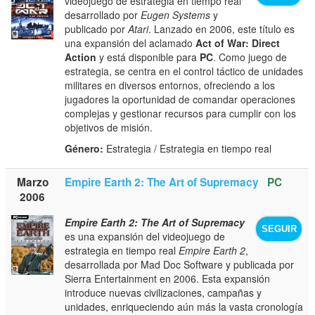
videojuego de estrategia en tiempo real
desarrollado por
Eugen Systems
y
publicado por
Atari
. Lanzado en 2006, este título es
una expansión del aclamado
Act of War: Direct
Action
y está disponible para
PC
. Como juego de
estrategia, se centra en el control táctico de unidades
militares en diversos entornos, ofreciendo a los
jugadores la oportunidad de comandar operaciones
complejas y gestionar recursos para cumplir con los
objetivos de misión.
Género:
Estrategia / Estrategia en tiempo real
Marzo
Empire Earth 2: The Art of Supremacy
PC
2006
Empire Earth 2: The Art of Supremacy
SEGUIR
es una expansión del videojuego de
estrategia en tiempo real
Empire Earth 2
,
desarrollada por Mad Doc Software y publicada por
Sierra Entertainment en 2006. Esta expansión
introduce nuevas civilizaciones, campañas y
unidades, enriqueciendo aún más la vasta cronología