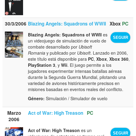
30/3/2006
Blazing Angels: Squadrons of WWII
Xbox
PC
Blazing Angels: Squadrons of WWII
es
SEGUIR
un videojuego de simulación de vuelo de
combate desarrollado por
Ubisoft
Romania
y publicado por
Ubisoft
. Lanzado en 2006,
este título está disponible para
PC
,
Xbox
,
Xbox 360
,
PlayStation 3
, y
Wii
. El juego permite a los
jugadores experimentar intensas batallas aéreas
durante la Segunda Guerra Mundial, pilotando una
variedad de aviones históricamente precisos en
misiones basadas en eventos reales del conflicto.
Género:
Simulación / Simulador de vuelo
Marzo
Act of War: High Treason
PC
2006
Act of War: High Treason
es un
SEGUIR