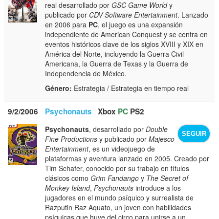
real desarrollado por
GSC Game World
y
publicado por
CDV Software Entertainment
. Lanzado
en 2006 para
PC
, el juego es una expansión
independiente de American Conquest y se centra en
eventos históricos clave de los siglos XVIII y XIX en
América del Norte, incluyendo la Guerra Civil
Americana, la Guerra de Texas y la Guerra de
Independencia de México.
Género:
Estrategia / Estrategia en tiempo real
9/2/2006
Psychonauts
Xbox
PC
PS2
Psychonauts
, desarrollado por
Double
SEGUIR
Fine Productions
y publicado por
Majesco
Entertainment
, es un videojuego de
plataformas y aventura lanzado en 2005. Creado por
Tim Schafer, conocido por su trabajo en títulos
clásicos como
Grim Fandango
y
The Secret of
Monkey Island
,
Psychonauts
introduce a los
jugadores en el mundo psíquico y surrealista de
Razputin Raz Aquato, un joven con habilidades
psíquicas que huye del circo para unirse a un