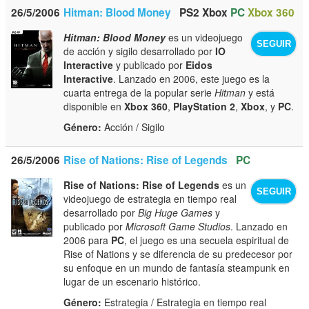
26/5/2006
Hitman: Blood Money
PS2
Xbox
PC
Xbox 360
Hitman: Blood Money
es un videojuego
SEGUIR
de acción y sigilo desarrollado por
IO
Interactive
y publicado por
Eidos
Interactive
. Lanzado en 2006, este juego es la
cuarta entrega de la popular serie
Hitman
y está
disponible en
Xbox 360
,
PlayStation 2
,
Xbox
, y
PC
.
Género:
Acción / Sigilo
26/5/2006
Rise of Nations: Rise of Legends
PC
Rise of Nations: Rise of Legends
es un
SEGUIR
videojuego de estrategia en tiempo real
desarrollado por
Big Huge Games
y
publicado por
Microsoft Game Studios
. Lanzado en
2006 para
PC
, el juego es una secuela espiritual de
Rise of Nations y se diferencia de su predecesor por
su enfoque en un mundo de fantasía steampunk en
lugar de un escenario histórico.
Género:
Estrategia / Estrategia en tiempo real