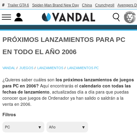
Trailer GTA 6
Spider-Man Brand New Day
China
Crunchyroll
Avengers 
PRÓXIMOS LANZAMIENTOS PARA PC
EN TODO EL AÑO 2006
VANDAL
JUEGOS
LANZAMIENTOS
LANZAMIENTOS PC
¿Quieres saber cuáles son
los próximos lanzamientos de juegos
para PC en 2006?
Aquí encontrarás el
calendario con todas las
fechas de lanzamiento
, actualizadas día a día para que puedas
conocer que juegos de Ordenador ya han salido o saldrán a la
venta en 2006.
Filtros
PC
Año