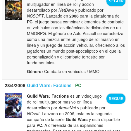
SEGUIR
multijugador en línea de rol y acción
desarrollado por
NetDevil
y publicado por
NCSOFT
. Lanzado en
2006
para la plataforma de
PC
, el juego busca combinar elementos de combate
en vehículos con las dinámicas tradicionales de un
MMORPG. El género de Auto Assault se caracteriza
como una mezcla entre un juego de rol masivo en
línea y un juego de acción vehicular, ofreciendo a los
jugadores un mundo post-apocalíptico en el que la
personalización y el combate terrestre son
fundamentales.
Género:
Combate en vehículos / MMO
28/4/2006
Guild Wars: Factions
PC
Guild Wars: Factions
es un videojuego
SEGUIR
de rol multijugador masivo en línea
desarrollado por
ArenaNet
y publicado por
NCsoft
. Lanzado en 2006, esta es la segunda
campaña de la serie
Guild Wars
y está disponible
para
PC
. A diferencia de las expansiones
tradicionales,
Factions
es un juego independiente