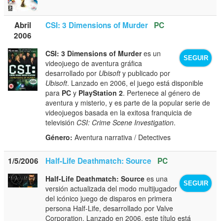
Abril
CSI: 3 Dimensions of Murder
PC
2006
CSI: 3 Dimensions of Murder
es un
SEGUIR
videojuego de aventura gráfica
desarrollado por
Ubisoft
y publicado por
Ubisoft
. Lanzado en 2006, el juego está disponible
para
PC
y
PlayStation 2
. Pertenece al género de
aventura y misterio, y es parte de la popular serie de
videojuegos basada en la exitosa franquicia de
televisión
CSI: Crime Scene Investigation
.
Género:
Aventura narrativa / Detectives
1/5/2006
Half-Life Deathmatch: Source
PC
Half-Life Deathmatch: Source
es una
SEGUIR
versión actualizada del modo multijugador
del icónico juego de disparos en primera
persona Half-Life, desarrollado por Valve
Corporation. Lanzado en 2006, este título está