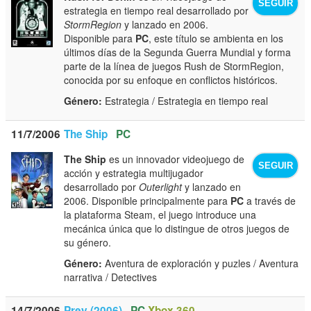
SEGUIR
estrategia en tiempo real desarrollado por
StormRegion
y lanzado en 2006.
Disponible para
PC
, este título se ambienta en los
últimos días de la Segunda Guerra Mundial y forma
parte de la línea de juegos Rush de StormRegion,
conocida por su enfoque en conflictos históricos.
Género:
Estrategia / Estrategia en tiempo real
11/7/2006
The Ship
PC
The Ship
es un innovador videojuego de
SEGUIR
acción y estrategia multijugador
desarrollado por
Outerlight
y lanzado en
2006. Disponible principalmente para
PC
a través de
la plataforma Steam, el juego introduce una
mecánica única que lo distingue de otros juegos de
su género.
Género:
Aventura de exploración y puzles / Aventura
narrativa / Detectives
14/7/2006
Prey (2006)
PC
Xbox 360