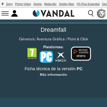
Sony
Prime Video
Anime
Metacritic
Spider-Man
PS Plus Essential
Geo
Dreamfall
Género/s:
Aventura Gráfica
/
Point & Click
Plataformas:
OFERTA
Ficha técnica de la versión
PC
Más información