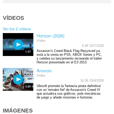
VÍDEOS
Ver los 2 vídeos
Horizon (2026)
Vídeo
6:48 15/7/2026
Assassin’s Creed Black Flag Resynced ya
1:57
está a la venta en PS5, XBOX Series y PC,
y celebra su lanzamiento recreando el tráiler
Horizon presentado en el E3 2013.
Anuncio
Vídeo
16:36 23/4/2026
Ubisoft promete la 'fantasía pirata definitiva'
1:07
con un 'remake fiel' de Assassin's Creed IV
que actualiza sus gráficos, pule mecánicas
de juego y añade misiones e historias.
IMÁGENES