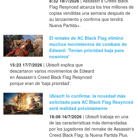
8:32 18/7/2026
| Assassin’s Creed Black
Flag Resynced alcanza los tres millones de
copias vendidas una semana después de
su lanzamiento y confirma que tendrá
Nueva Partida+.
El remake de AC Black Flag eliminó
muchos movimientos de combate de
Edward: 'Tenían prioridad baja para
nosotros'
15:23 17/7/2026
| Ubisoft explica que
descartaron varios movimientos de Edward
en Assassin's Creed Black Flag Resynced
porque eran de 'baja prioridad'.
Ubisoft lo confirma: la novedad más
solicitada para AC Black Flag Resynced
será realidad próximamente
18:06 16/7/2026
| Ubisoft trabaja en una
de las características más demandadas
por los jugadores del remake de Assassin's
Creed Black Flag: la Nueva Partida Plus.