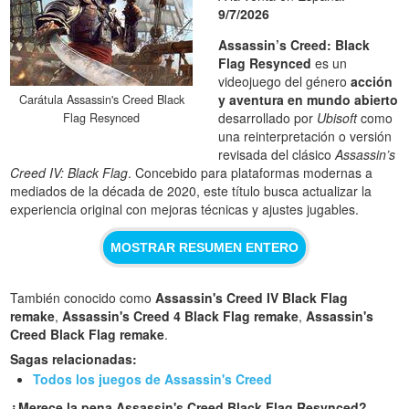
9/7/2026
Assassin’s Creed: Black
Flag Resynced
es un
videojuego del género
acción
y aventura en mundo abierto
Carátula Assassin's Creed Black
desarrollado por
Ubisoft
como
Flag Resynced
una reinterpretación o versión
revisada del clásico
Assassin’s
Creed IV: Black Flag
. Concebido para plataformas modernas a
mediados de la década de 2020, este título busca actualizar la
experiencia original con mejoras técnicas y ajustes jugables.
MOSTRAR RESUMEN ENTERO
También conocido como
Assassin's Creed IV Black Flag
remake
,
Assassin's Creed 4 Black Flag remake
,
Assassin's
Creed Black Flag remake
.
Sagas relacionadas:
Todos los juegos de Assassin's Creed
¿Merece la pena Assassin's Creed Black Flag Resynced?