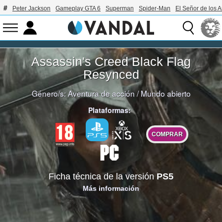
Peter Jackson
Gameplay GTA 6
Superman
Spider-Man
El Señor de los A
Assassin's Creed Black Flag
Resynced
Género/s:
Aventura de acción
/
Mundo abierto
Plataformas:
COMPRAR
Ficha técnica de la versión
PS5
Más información