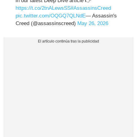
in our latest Deep Dive article 👉
https://t.co/2tnALewsSS
#AssassinsCreed
pic.twitter.com/OQGQ7QLNdE
— Assassin's
Creed (@assassinscreed)
May 26, 2026