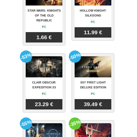
STAR WARS: KNIGHTS
HOLLOW KNIGHT:
OF THE OLD
SILKSONG
REPUBLIC
PC
PC
11.99 €
1.66 €
-53%
-50%
CLAIR OBSCUR:
007 FIRST LIGHT
EXPEDITION 33
DELUXE EDITION
PC
PC
23.29 €
39.49 €
-55%
-35%