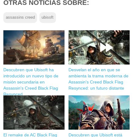
OTRAS NOTICIAS SOBRE:
assassins creed
ubisoft
Descubren que Ubisoft ha
Desvelan el año en que se
introducido un nuevo tipo de
ambienta la trama moderna de
misión secundaria en
Assassin's Creed Black Flag
Assassin's Creed Black Flag
Resynced: un futuro distante
Resynced
El remake de AC Black Flag
Descubren que Ubisoft está