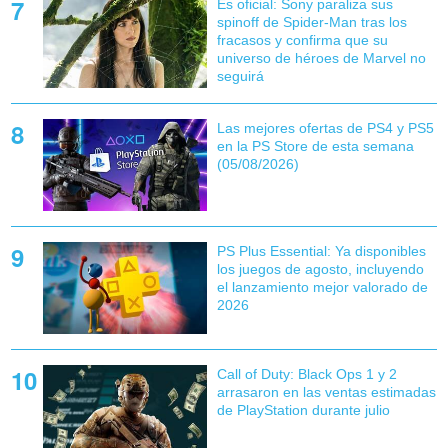
Es oficial: Sony paraliza sus
spinoff de Spider-Man tras los
fracasos y confirma que su
universo de héroes de Marvel no
seguirá
Las mejores ofertas de PS4 y PS5
en la PS Store de esta semana
(05/08/2026)
PS Plus Essential: Ya disponibles
los juegos de agosto, incluyendo
el lanzamiento mejor valorado de
2026
Call of Duty: Black Ops 1 y 2
arrasaron en las ventas estimadas
de PlayStation durante julio