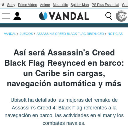
Sony
Prime Video
Anime
Metacritic
Spider-Man
PS Plus Essential
Geo
VANDAL
JUEGOS
ASSASSIN'S CREED BLACK FLAG RESYNCED
NOTICIAS
Así será Assassin's Creed
Black Flag Resynced en barco:
un Caribe sin cargas,
navegación automática y más
Ubisoft ha detallado las mejoras del remake de
Assassin's Creed 4: Black Flag referentes a la
navegación en barco, las actividades en el mar y los
combates navales.