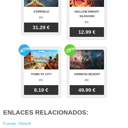
STARFIELD
HOLLOW KNIGHT:
SILKSONG
PC
PC
31.29 €
12.99 €
-67%
-28%
TOWN TO CITY
CRIMSON DESERT
PC
PC
8.19 €
49.99 €
ENLACES RELACIONADOS:
Fuente: Ubisoft