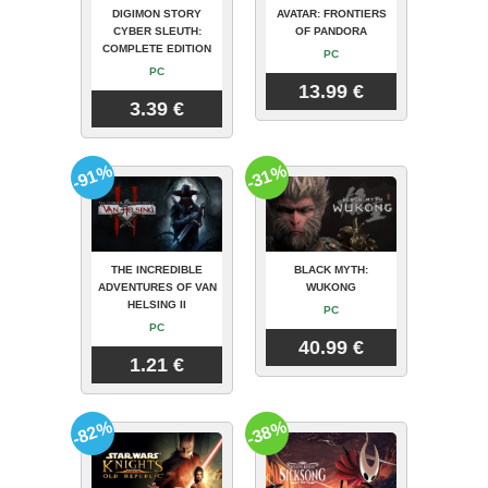
DIGIMON STORY
AVATAR: FRONTIERS
CYBER SLEUTH:
OF PANDORA
COMPLETE EDITION
PC
PC
13.99 €
3.39 €
-91%
-31%
THE INCREDIBLE
BLACK MYTH:
ADVENTURES OF VAN
WUKONG
HELSING II
PC
PC
40.99 €
1.21 €
-82%
-38%