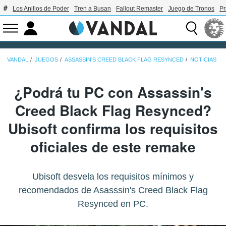
Los Anillos de Poder
Tren a Busan
Fallout Remaster
Juego de Tronos
Pr
VANDAL
JUEGOS
ASSASSIN'S CREED BLACK FLAG RESYNCED
NOTICIAS
¿Podrá tu PC con Assassin's
Creed Black Flag Resynced?
Ubisoft confirma los requisitos
oficiales de este remake
Ubisoft desvela los requisitos mínimos y
recomendados de Asasssin's Creed Black Flag
Resynced en PC.