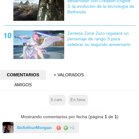
desarrollan con Creation Engine
3, la evolución de la tecnología de
Bethesda
Zenless Zone Zero regalará un
personaje de rango S para
celebrar su segundo aniversario
COMENTARIOS
+ VALORADOS
AMIGOS
6
com.
En foros
Mostrando comentarios por fecha (página
1
de
1
)
SirArthurMorgan
+1