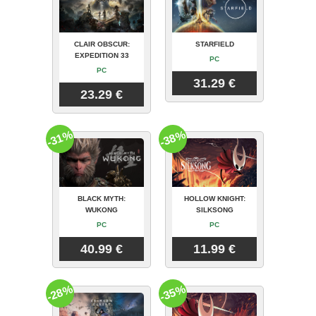
CLAIR OBSCUR:
STARFIELD
EXPEDITION 33
PC
PC
31.29 €
23.29 €
-31%
-38%
BLACK MYTH:
HOLLOW KNIGHT:
WUKONG
SILKSONG
PC
PC
40.99 €
11.99 €
-28%
-35%