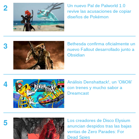
Un nuevo Pal de Palworld 1.0
revive las acusaciones de copiar
diseños de Pokémon
Bethesda confirma oficialmente un
nuevo Fallout desarrollado junto a
Obsidian
Análisis Denshattack!, un 'OlliOlli'
con trenes y mucho sabor a
Dreamcast
Los creadores de Disco Elysium
anuncian despidos tras las bajas
ventas de Zero Parades: For
Dead Spies