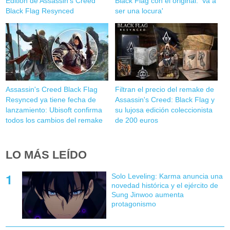
Edition de Assassin's Creed
Black Flag con el original: 'Va a
Black Flag Resynced
ser una locura'
Assassin's Creed Black Flag
Filtran el precio del remake de
Resynced ya tiene fecha de
Assassin's Creed: Black Flag y
lanzamiento: Ubisoft confirma
su lujosa edición coleccionista
todos los cambios del remake
de 200 euros
LO MÁS LEÍDO
Solo Leveling: Karma anuncia una
novedad histórica y el ejército de
Sung Jinwoo aumenta
protagonismo