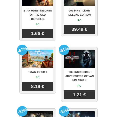
STAR WARS: KNIGHTS
007 FIRST LIGHT
OF THE OLD
DELUXE EDITION
REPUBLIC
PC
PC
39.49 €
1.66 €
-67%
-91%
TOWN TO CITY
THE INCREDIBLE
ADVENTURES OF VAN
PC
HELSING II
8.19 €
PC
1.21 €
-53%
-55%