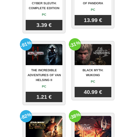
CYBER SLEUTH:
OF PANDORA
COMPLETE EDITION
PC
PC
13.99 €
3.39 €
-91%
-31%
THE INCREDIBLE
BLACK MYTH:
ADVENTURES OF VAN
WUKONG
HELSING II
PC
PC
40.99 €
1.21 €
-82%
-38%