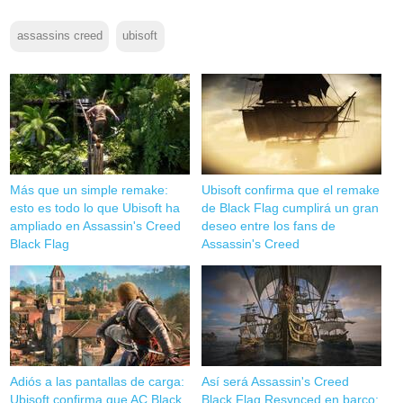
assassins creed
ubisoft
Más que un simple remake:
Ubisoft confirma que el remake
esto es todo lo que Ubisoft ha
de Black Flag cumplirá un gran
ampliado en Assassin's Creed
deseo entre los fans de
Black Flag
Assassin's Creed
Adiós a las pantallas de carga:
Así será Assassin's Creed
Ubisoft confirma que AC Black
Black Flag Resynced en barco: