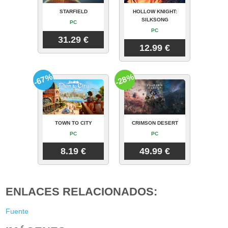
STARFIELD
HOLLOW KNIGHT:
SILKSONG
PC
PC
31.29 €
12.99 €
-67%
-28%
TOWN TO CITY
CRIMSON DESERT
PC
PC
8.19 €
49.99 €
ENLACES RELACIONADOS:
Fuente