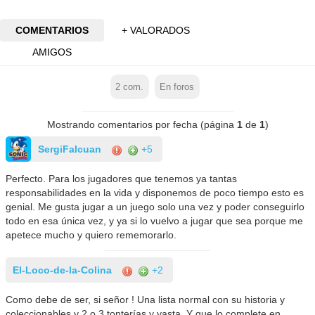
COMENTARIOS
+ VALORADOS
AMIGOS
2
com.
En foros
Mostrando comentarios por fecha (página
1
de
1
)
SergiFalcuan
+5
Perfecto. Para los jugadores que tenemos ya tantas
responsabilidades en la vida y disponemos de poco tiempo esto es
genial. Me gusta jugar a un juego solo una vez y poder conseguirlo
todo en esa única vez, y ya si lo vuelvo a jugar que sea porque me
apetece mucho y quiero rememorarlo.
El-Loco-de-la-Colina
+2
Como debe de ser, si señor ! Una lista normal con su historia y
coleccionables y 2 o 3 tonterías y yasta. Y que lo complete en