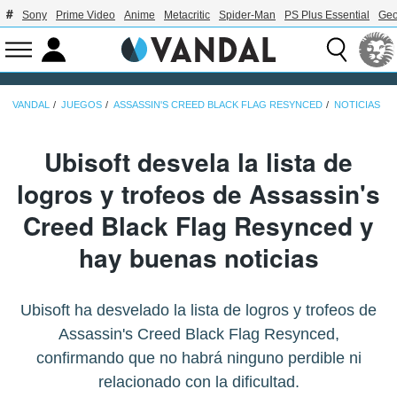
Sony
Prime Video
Anime
Metacritic
Spider-Man
PS Plus Essential
Geo
VANDAL
JUEGOS
ASSASSIN'S CREED BLACK FLAG RESYNCED
NOTICIAS
Ubisoft desvela la lista de
logros y trofeos de Assassin's
Creed Black Flag Resynced y
hay buenas noticias
Ubisoft ha desvelado la lista de logros y trofeos de
Assassin's Creed Black Flag Resynced,
confirmando que no habrá ninguno perdible ni
relacionado con la dificultad.