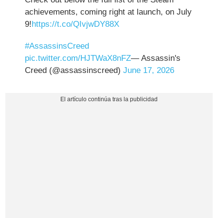
achievements, coming right at launch, on July
9!
https://t.co/QIvjwDY88X
#AssassinsCreed
pic.twitter.com/HJTWaX8nFZ
— Assassin's
Creed (@assassinscreed)
June 17, 2026