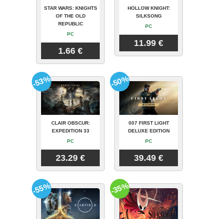
STAR WARS: KNIGHTS
HOLLOW KNIGHT:
OF THE OLD
SILKSONG
REPUBLIC
PC
PC
11.99 €
1.66 €
-53%
-50%
CLAIR OBSCUR:
007 FIRST LIGHT
EXPEDITION 33
DELUXE EDITION
PC
PC
23.29 €
39.49 €
-55%
-35%