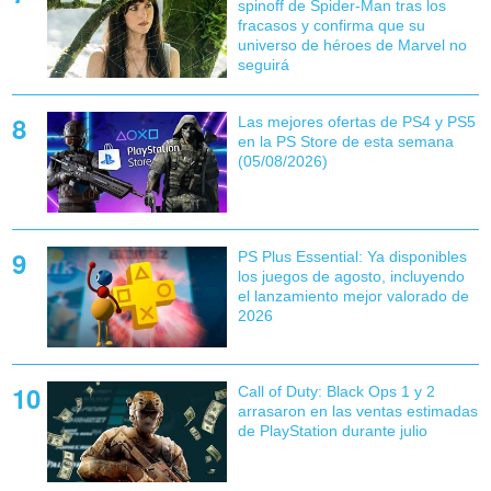
spinoff de Spider-Man tras los
fracasos y confirma que su
universo de héroes de Marvel no
seguirá
Las mejores ofertas de PS4 y PS5
en la PS Store de esta semana
(05/08/2026)
PS Plus Essential: Ya disponibles
los juegos de agosto, incluyendo
el lanzamiento mejor valorado de
2026
Call of Duty: Black Ops 1 y 2
arrasaron en las ventas estimadas
de PlayStation durante julio