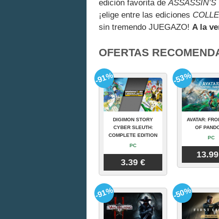
edición favorita de
ASSASSIN’S
¡elige entre las ediciones
COLLE
sin tremendo JUEGAZO!
A la ve
OFERTAS RECOMEND
-91%
-53%
DIGIMON STORY
AVATAR: FRO
CYBER SLEUTH:
OF PAND
COMPLETE EDITION
PC
PC
13.99
3.39 €
-91%
-50%