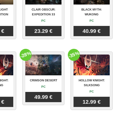
LIGHT
CLAIR OBSCUR:
BLACK MYTH:
ITION
EXPEDITION 33
WUKONG
PC
PC
 €
23.29 €
40.99 €
-28%
-35%
IGHT:
CRIMSON DESERT
HOLLOW KNIGHT:
NG
SILKSONG
PC
PC
49.99 €
 €
12.99 €