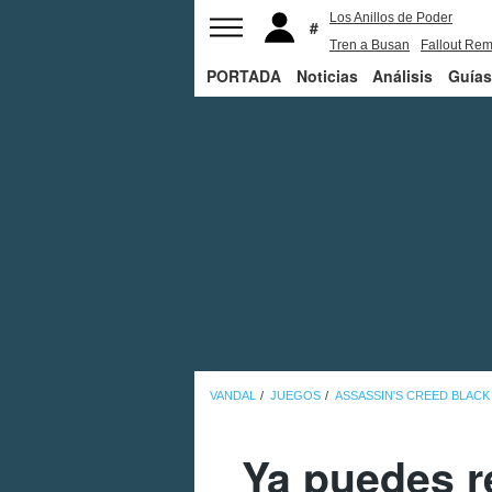
Los Anillos de Poder
Tren a Busan
Fallout Rem
PORTADA
Noticias
Juego de Tronos
Análisis
Guías
VANDAL
JUEGOS
ASSASSIN'S CREED BLAC
Ya puedes r