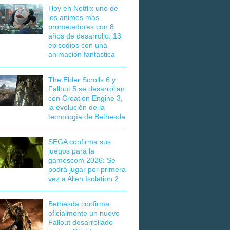
Hoy en Netflix uno de
los animes más
prometedores con 8
años de desarrollo: 13
episodios con una
animación fantástica
The Elder Scrolls 6 y
Fallout 5 se desarrollan
con Creation Engine 3,
la evolución de la
tecnología de Bethesda
SEGA confirma sus
juegos para la
gamescom 2026: Se
podrá jugar por primera
vez a Alien Isolation 2
Bethesda confirma
oficialmente un nuevo
Fallout desarrollado