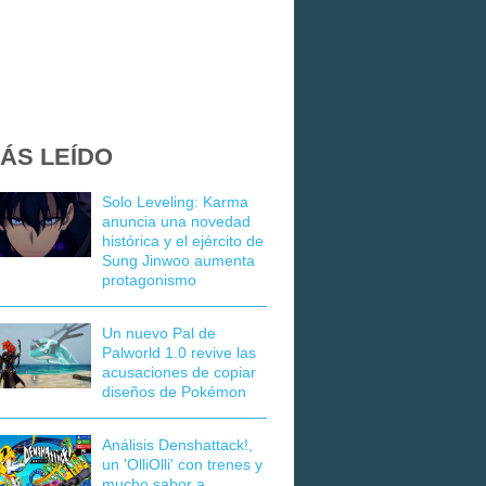
ÁS LEÍDO
Solo Leveling: Karma
anuncia una novedad
histórica y el ejército de
Sung Jinwoo aumenta
protagonismo
Un nuevo Pal de
Palworld 1.0 revive las
acusaciones de copiar
diseños de Pokémon
Análisis Denshattack!,
un 'OlliOlli' con trenes y
mucho sabor a