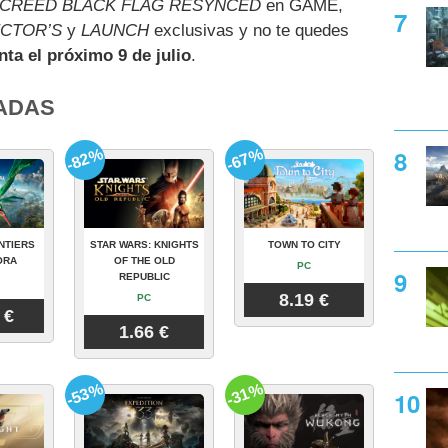
 CREED BLACK FLAG RESYNCED
en GAME,
CTOR’S
y
LAUNCH
exclusivas y no te quedes
nta el próximo 9 de julio
.
ADAS
-82%
-67%
NTIERS
STAR WARS: KNIGHTS
TOWN TO CITY
ORA
OF THE OLD
PC
REPUBLIC
8.19 €
PC
 €
1.66 €
-53%
-31%