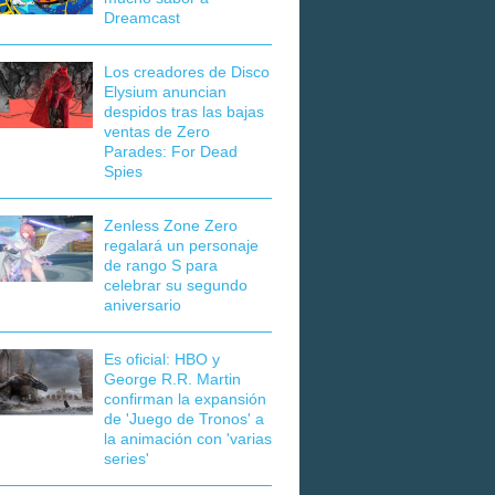
Dreamcast
Los creadores de Disco
Elysium anuncian
despidos tras las bajas
ventas de Zero
Parades: For Dead
Spies
Zenless Zone Zero
regalará un personaje
de rango S para
celebrar su segundo
aniversario
Es oficial: HBO y
George R.R. Martin
confirman la expansión
de 'Juego de Tronos' a
la animación con 'varias
series'