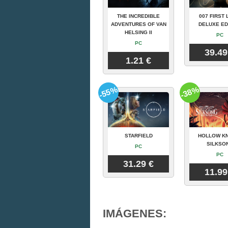
THE INCREDIBLE
007 FIRST 
ADVENTURES OF VAN
DELUXE ED
HELSING II
PC
PC
39.49
1.21 €
-55%
-38%
STARFIELD
HOLLOW KN
SILKSO
PC
PC
31.29 €
11.99
IMÁGENES: