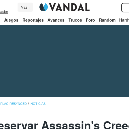
Más ↓
aster
Juegos
Reportajes
Avances
Trucos
Foro
Random
Hard
K FLAG RESYNCED
NOTICIAS
eservar Assassin's Cree