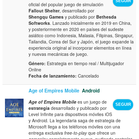
SEGUIR
oficial del popular juego de simulación
Fallout Shelter
, desarrollado por
Shengqu Games
y publicado por
Bethesda
Softworks
. Lanzado inicialmente en 2019 en China,
y posteriormente en 2020 en países del sudeste
asiático como Indonesia, Malasia, Filipinas, Singapur,
Tailandia, Corea del Sur y Japón, el juego expande la
experiencia original al incorporar elementos en línea
y nuevas mecánicas de juego.
Género:
Estrategia en tiempo real / Multijugador
Online
Fecha de lanzamiento:
Cancelado
Age of Empires Mobile
Android
Age of Empires Mobile
es un juego de
SEGUIR
estrategia
desarrollado y publicado por
Level Infinite para dispositivos móviles iOS
y Android. La legendaria saga de estrategia de
Microsoft llega a los teléfonos móviles con una
entrega exclusiva
free-to-play
que ofrece un
gameplay
completamente nuevo, pudiendo controlar