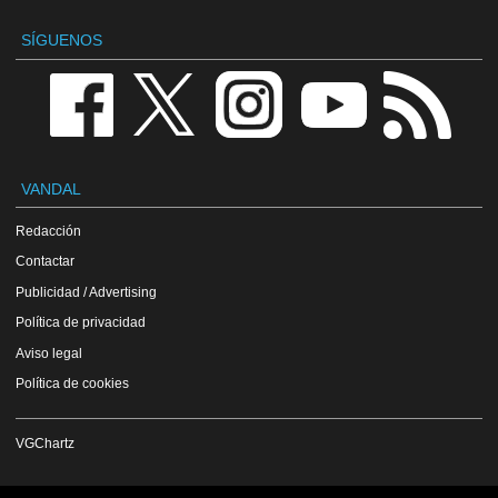
SÍGUENOS
VANDAL
Redacción
Contactar
Publicidad / Advertising
Política de privacidad
Aviso legal
Política de cookies
VGChartz