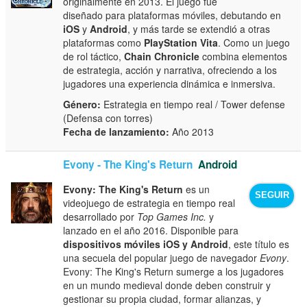
originalmente en 2013. El juego fue
diseñado para plataformas móviles, debutando en
iOS
y
Android
, y más tarde se extendió a otras
plataformas como
PlayStation Vita
. Como un juego
de rol táctico,
Chain Chronicle
combina elementos
de estrategia, acción y narrativa, ofreciendo a los
jugadores una experiencia dinámica e inmersiva.
Género:
Estrategia en tiempo real / Tower defense
(Defensa con torres)
Fecha de lanzamiento:
Año 2013
Evony - The King's Return
Android
Evony: The King's Return
es un
SEGUIR
videojuego de estrategia en tiempo real
desarrollado por
Top Games Inc.
y
lanzado en el año 2016. Disponible para
dispositivos móviles iOS y Android
, este título es
una secuela del popular juego de navegador
Evony
.
Evony: The King's Return sumerge a los jugadores
en un mundo medieval donde deben construir y
gestionar su propia ciudad, formar alianzas, y