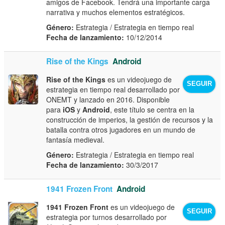
amigos de Facebook. Tendrá una importante carga
narrativa y muchos elementos estratégicos.
Género:
Estrategia / Estrategia en tiempo real
Fecha de lanzamiento:
10/12/2014
Rise of the Kings
Android
Rise of the Kings
es un videojuego de
SEGUIR
estrategia en tiempo real desarrollado por
ONEMT y lanzado en 2016. Disponible
para
iOS
y
Android
, este título se centra en la
construcción de imperios, la gestión de recursos y la
batalla contra otros jugadores en un mundo de
fantasía medieval.
Género:
Estrategia / Estrategia en tiempo real
Fecha de lanzamiento:
30/3/2017
1941 Frozen Front
Android
1941 Frozen Front
es un videojuego de
SEGUIR
estrategia por turnos desarrollado por