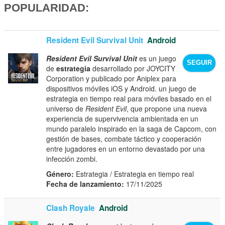
POPULARIDAD:
Resident Evil Survival Unit
Android
Resident Evil Survival Unit
es un juego
SEGUIR
de
estrategia
desarrollado por JOYCITY
Corporation y publicado por Aniplex para
dispositivos móviles iOS y Android. un juego de
estrategia en tiempo real para móviles basado en el
universo de
Resident Evil
, que propone una nueva
experiencia de supervivencia ambientada en un
mundo paralelo inspirado en la saga de Capcom, con
gestión de bases, combate táctico y cooperación
entre jugadores en un entorno devastado por una
infección zombi.
Género:
Estrategia / Estrategia en tiempo real
Fecha de lanzamiento:
17/11/2025
Clash Royale
Android