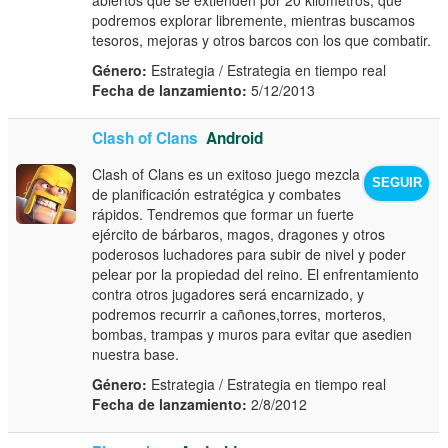
podremos explorar libremente, mientras buscamos
tesoros, mejoras y otros barcos con los que combatir.
Género:
Estrategia / Estrategia en tiempo real
Fecha de lanzamiento:
5/12/2013
Clash of Clans
Android
Clash of Clans es un exitoso juego mezcla
SEGUIR
de planificación estratégica y combates
rápidos. Tendremos que formar un fuerte
ejército de bárbaros, magos, dragones y otros
poderosos luchadores para subir de nivel y poder
pelear por la propiedad del reino. El enfrentamiento
contra otros jugadores será encarnizado, y
podremos recurrir a cañones,torres, morteros,
bombas, trampas y muros para evitar que asedien
nuestra base.
Género:
Estrategia / Estrategia en tiempo real
Fecha de lanzamiento:
2/8/2012