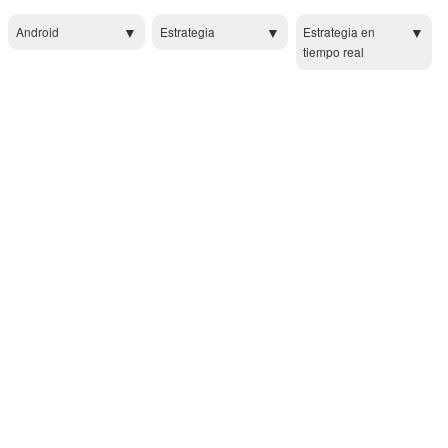
Android
Estrategia
Estrategia en
tiempo real