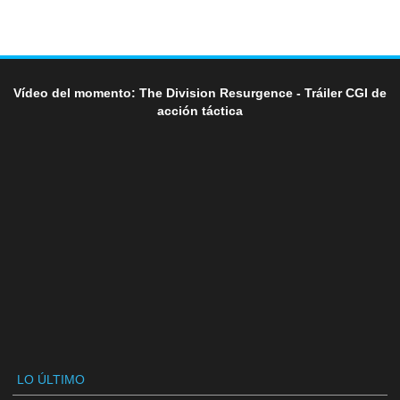
Vídeo del momento: The Division Resurgence - Tráiler CGI de
acción táctica
LO ÚLTIMO