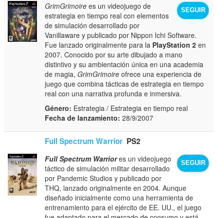
GrimGrimoire
es un videojuego de
SEGUIR
estrategia en tiempo real con elementos
de simulación desarrollado por
Vanillaware y publicado por Nippon Ichi Software.
Fue lanzado originalmente para la
PlayStation 2
en
2007. Conocido por su arte dibujado a mano
distintivo y su ambientación única en una academia
de magia,
GrimGrimoire
ofrece una experiencia de
juego que combina tácticas de estrategia en tiempo
real con una narrativa profunda e inmersiva.
Género:
Estrategia / Estrategia en tiempo real
Fecha de lanzamiento:
28/9/2007
Full Spectrum Warrior
PS2
Full Spectrum Warrior
es un videojuego
SEGUIR
táctico de simulación militar desarrollado
por Pandemic Studios y publicado por
THQ, lanzado originalmente en 2004. Aunque
diseñado inicialmente como una herramienta de
entrenamiento para el ejército de EE. UU., el juego
fue adaptado para el mercado de consumo y está