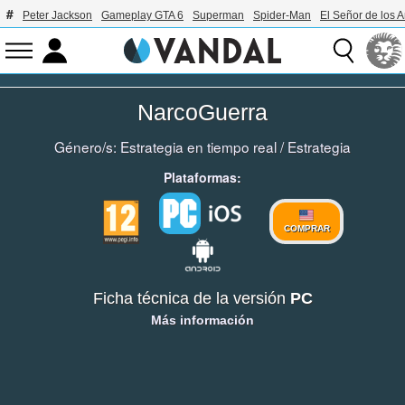
Peter Jackson
Gameplay GTA 6
Superman
Spider-Man
El Señor de los A
NarcoGuerra
Género/s:
Estrategia en tiempo real
/
Estrategia
Plataformas:
COMPRAR
Ficha técnica de la versión
PC
Más información