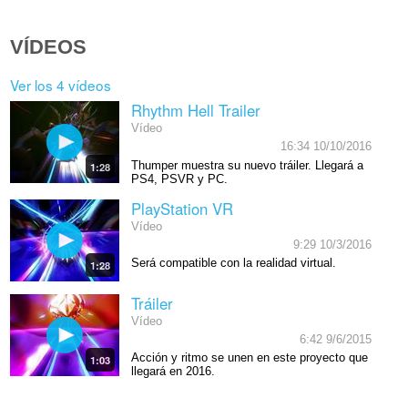
VÍDEOS
Ver los 4 vídeos
Rhythm Hell Trailer
Vídeo
16:34 10/10/2016
Thumper muestra su nuevo tráiler. Llegará a
1:28
PS4, PSVR y PC.
PlayStation VR
Vídeo
9:29 10/3/2016
Será compatible con la realidad virtual.
1:28
Tráiler
Vídeo
6:42 9/6/2015
Acción y ritmo se unen en este proyecto que
1:03
llegará en 2016.