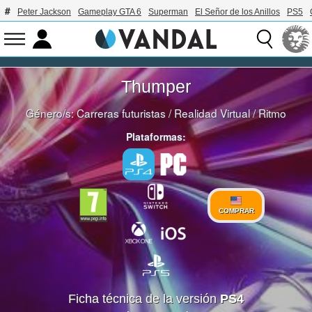
Peter Jackson
Gameplay GTA 6
Superman
El Señor de los Anillos
PS5
Thumper
Género/s:
Carreras futuristas
/
Realidad Virtual
/
Ritmo
Plataformas:
COMPRAR
Ficha técnica de la versión
PS4