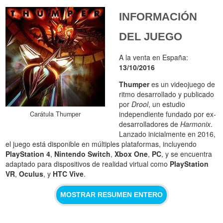
INFORMACIÓN
DEL JUEGO
A la venta en España:
13/10/2016
Thumper
es un videojuego de
ritmo desarrollado y publicado
por
Drool
, un estudio
independiente fundado por ex-
Carátula Thumper
desarrolladores de
Harmonix
.
Lanzado inicialmente en 2016,
el juego está disponible en múltiples plataformas, incluyendo
PlayStation 4
,
Nintendo Switch
,
Xbox One
,
PC
, y se encuentra
adaptado para dispositivos de realidad virtual como
PlayStation
VR
,
Oculus
, y
HTC Vive
.
MOSTRAR RESUMEN ENTERO