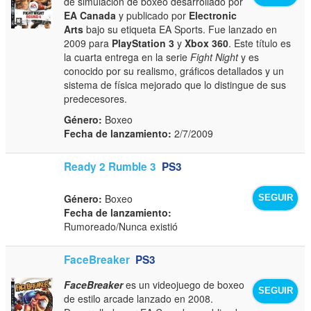
de simulación de boxeo desarrollado por
EA Canada
y publicado por
Electronic
Arts
bajo su etiqueta EA Sports. Fue lanzado en
2009 para
PlayStation 3
y
Xbox 360
. Este título es
la cuarta entrega en la serie
Fight Night
y es
conocido por su realismo, gráficos detallados y un
sistema de física mejorado que lo distingue de sus
predecesores.
Género:
Boxeo
Fecha de lanzamiento:
2/7/2009
Ready 2 Rumble 3
PS3
Género:
Boxeo
SEGUIR
Fecha de lanzamiento:
Rumoreado/Nunca existió
FaceBreaker
PS3
FaceBreaker
es un videojuego de boxeo
SEGUIR
de estilo arcade lanzado en 2008.