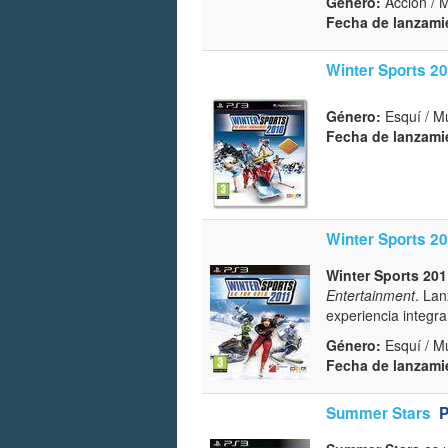
Género:
Acción / M
Fecha de lanzami
Winter Sports 2
Género:
Esquí / M
Fecha de lanzami
Winter Sports 2
Winter Sports 201
Entertainment
. La
experiencia integra
Género:
Esquí / M
Fecha de lanzami
Summer Stars