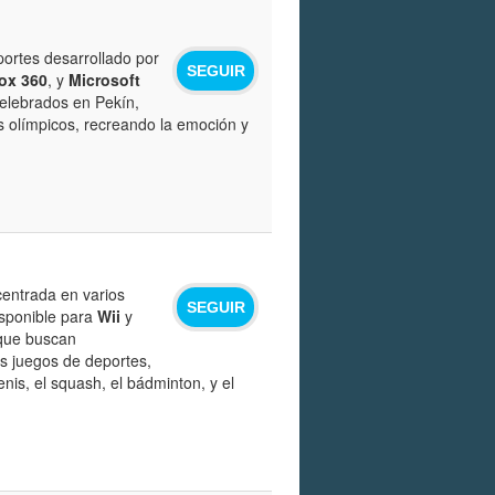
ortes desarrollado por
SEGUIR
ox 360
, y
Microsoft
celebrados en Pekín,
s olímpicos, recreando la emoción y
entrada en varios
SEGUIR
sponible para
Wii
y
 que buscan
os juegos de deportes,
nis, el squash, el bádminton, y el