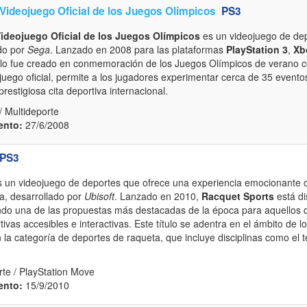
l Videojuego Oficial de los Juegos Olímpicos
PS3
 Videojuego Oficial de los Juegos Olímpicos
es un videojuego de dep
do por
Sega
. Lanzado en 2008 para las plataformas
PlayStation 3
,
Xb
ítulo fue creado en conmemoración de los Juegos Olímpicos de verano 
uego oficial, permite a los jugadores experimentar cerca de 35 evento
restigiosa cita deportiva internacional.
 Multideporte
ento:
27/6/2008
PS3
 un videojuego de deportes que ofrece una experiencia emocionante c
a, desarrollado por
Ubisoft
. Lanzado en 2010,
Racquet Sports
está di
endo una de las propuestas más destacadas de la época para aquellos
ivas accesibles e interactivas. Este título se adentra en el ámbito de l
la categoría de deportes de raqueta, que incluye disciplinas como el te
te / PlayStation Move
ento:
15/9/2010