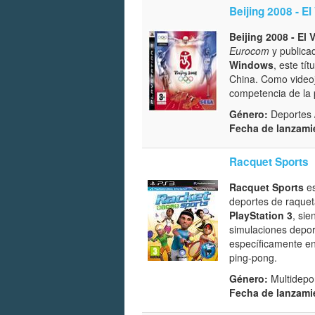
Beijing 2008 - E
Beijing 2008 - El
Eurocom
y publica
Windows
, este t
China. Como videoj
competencia de la p
Género:
Deportes /
Fecha de lanzami
Racquet Sports
Racquet Sports
es
deportes de raquet
PlayStation 3
, si
simulaciones deport
específicamente en 
ping-pong.
Género:
Multidepor
Fecha de lanzami