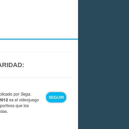
ARIDAD:
blicado por
Sega
.
SEGUIR
2012
es el videojuego
portivos que los
adas.