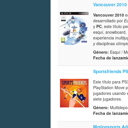
Vancouver 2010
Vancouver 2010
es
desarrollado por
Eu
y
PC
, este título 
esquí, snowboard, 
experiencia multij
y disciplinas olímpi
Género:
Esquí / M
Fecha de lanzami
Sportsfriends P
Este título para PS
PlayStation Move pa
jugadores usando e
siete jugadores.
Género:
Multidepor
Fecha de lanzami
Motionsports Ad