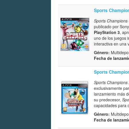
Sports Champio
Sports Champions
publicado por Sony
PlayStation 3
, apr
uno de los juegos 
interactiva en una 
Género:
Multidepor
Fecha de lanzami
Sports Champio
Sports Champions 
exclusivamente pa
lanzamiento más de
su predecesor,
Spo
capacidades para o
Género:
Multidepor
Fecha de lanzami