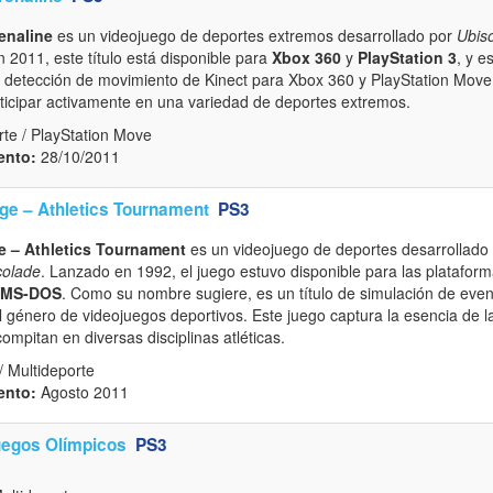
enaline
es un videojuego de deportes extremos desarrollado por
Ubiso
 2011, este título está disponible para
Xbox 360
y
PlayStation 3
, y e
 detección de movimiento de Kinect para Xbox 360 y PlayStation Move
rticipar activamente en una variedad de deportes extremos.
te / PlayStation Move
ento:
28/10/2011
e – Athletics Tournament
PS3
 – Athletics Tournament
es un videojuego de deportes desarrollado
colade
. Lanzado en 1992, el juego estuvo disponible para las platafor
MS-DOS
. Como su nombre sugiere, es un título de simulación de event
 género de videojuegos deportivos. Este juego captura la esencia de la
ompitan en diversas disciplinas atléticas.
 Multideporte
ento:
Agosto 2011
Juegos Olímpicos
PS3