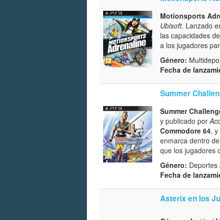
Motionsports Adr
Ubisoft
. Lanzado en
las capacidades de
a los jugadores pa
Género:
Multidepor
Fecha de lanzami
Summer Challeng
Summer Challenge
y publicado por
Ac
Commodore 64
, y
enmarca dentro del
que los jugadores c
Género:
Deportes /
Fecha de lanzami
Asterix en los 