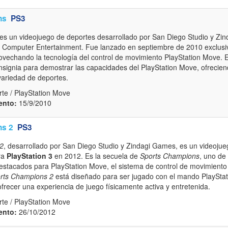
ns
PS3
es un videojuego de deportes desarrollado por San Diego Studio y Zi
 Computer Entertainment. Fue lanzado en septiembre de 2010 exclusi
ovechando la tecnología del control de movimiento PlayStation Move. Es
insignia para demostrar las capacidades del PlayStation Move, ofrecien
variedad de deportes.
te / PlayStation Move
ento:
15/9/2010
ns 2
PS3
2
, desarrollado por San Diego Studio y Zindagi Games, es un videoju
ra
PlayStation 3
en 2012. Es la secuela de
Sports Champions
, uno de 
stacados para PlayStation Move, el sistema de control de movimiento 
rts Champions 2
está diseñado para ser jugado con el mando PlaySta
frecer una experiencia de juego físicamente activa y entretenida.
te / PlayStation Move
ento:
26/10/2012