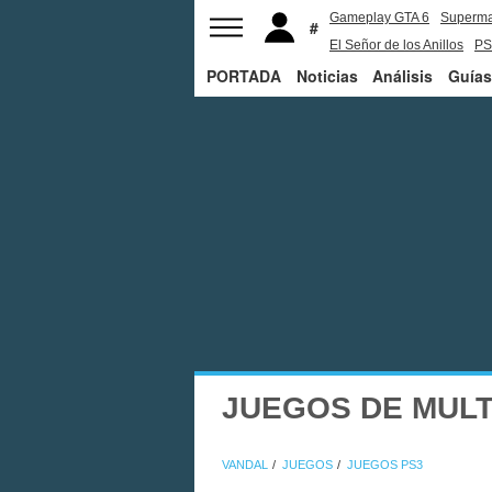
Gameplay GTA 6
Superm
El Señor de los Anillos
PS
PORTADA
Noticias
Análisis
Guías
JUEGOS DE MULT
VANDAL
JUEGOS
JUEGOS PS3