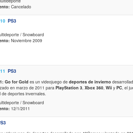
ultideporte
ento:
Cancelado
010
PS3
ultideporte / Snowboard
ento:
Noviembre 2009
011
PS3
1: Go for Gold
es un videojuego de
deportes de invierno
desarrolla
nzado en marzo de 2011 para
PlayStation 3
,
Xbox 360
,
Wii
y
PC
, el 
l de deportes invernales.
ultideporte / Snowboard
ento:
12/1/2011
PS3