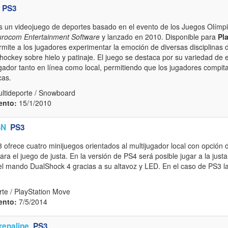
PS3
 un videojuego de deportes basado en el evento de los Juegos Olímpi
rocom Entertainment Software
y lanzado en 2010. Disponible para
Pl
permite a los jugadores experimentar la emoción de diversas disciplinas 
hockey sobre hielo y patinaje. El juego se destaca por su variedad de
ugador tanto en línea como local, permitiendo que los jugadores compit
cas.
ultideporte / Snowboard
ento:
15/1/2010
SN
PS3
3 ofrece cuatro minijuegos orientados al multijugador local con opción
ra el juego de justa. En la versión de PS4 será posible jugar a la just
l mando DualShock 4 gracias a su altavoz y LED. En el caso de PS3 l
te / PlayStation Move
ento:
7/5/2014
renaline
PS3