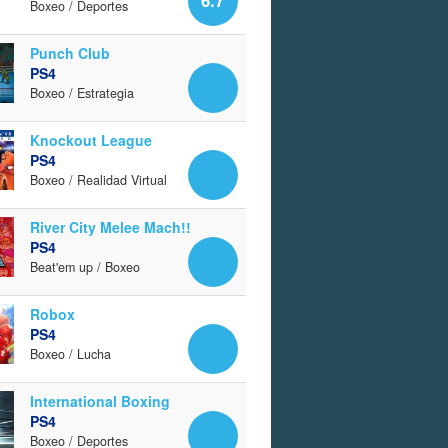
Boxeo / Deportes
Punch Club
PS4
Boxeo / Estrategia
Knockout League
PS4
Boxeo / Realidad Virtual
River City Melee Mach!!
PS4
Beat'em up / Boxeo
Robox
PS4
Boxeo / Lucha
International Boxing
PS4
Boxeo / Deportes