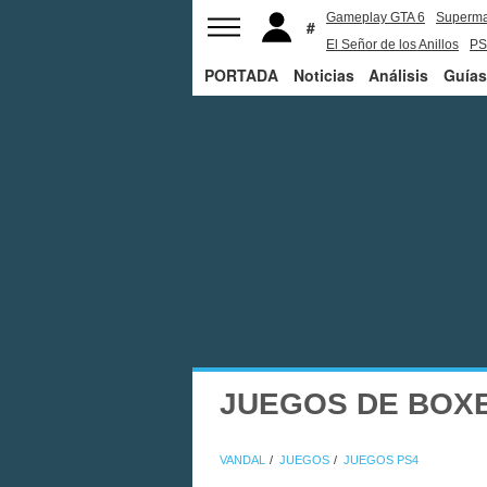
Gameplay GTA 6
Superm
El Señor de los Anillos
PS
PORTADA
Noticias
Análisis
Guías
JUEGOS DE BOXE
VANDAL
JUEGOS
JUEGOS PS4