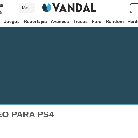
an
Más ↓
5
Juegos
Reportajes
Avances
Trucos
Foro
Random
Hard
O PARA PS4