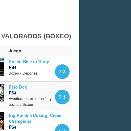
 VALORADOS (BOXEO)
Juego
Creed: Rise to Glory
PS4
7.3
Boxeo / Deportes
Pato Box
PS4
7.1
Aventura de exploración y
puzles / Boxeo
Big Rumble Boxing: Creed
Champions
PS4
6.7