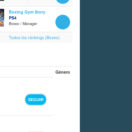
Boxing Gym Story
PS4
Boxeo / Manager
Todos los ránkings (Boxeo)
Género
SEGUIR