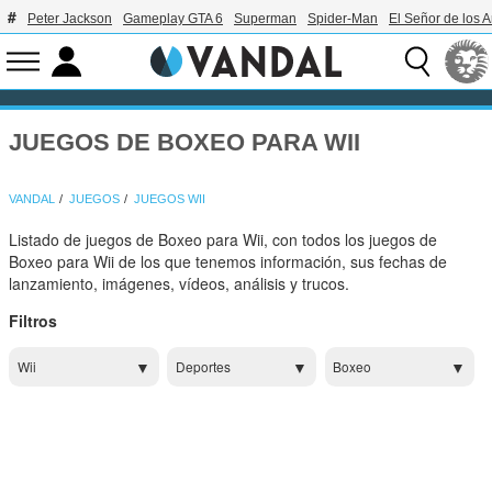
Peter Jackson
Gameplay GTA 6
Superman
Spider-Man
El Señor de los A
JUEGOS DE BOXEO PARA WII
VANDAL
JUEGOS
JUEGOS WII
Listado de juegos de Boxeo para Wii, con todos los juegos de
Boxeo para Wii de los que tenemos información, sus fechas de
lanzamiento, imágenes, vídeos, análisis y trucos.
Filtros
Wii
Deportes
Boxeo