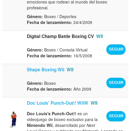
emociones que rodean al mundo del boxeo
profesional.
Género:
Boxeo / Deportes
Fecha de lanzamiento:
24/4/2009
Digital Champ Battle Boxing CV
WII
Género:
Boxeo / Consola Virtual
SEGUIR
Fecha de lanzamiento:
16/5/2008
Shape Boxing Wii
WII
Género:
Boxeo
SEGUIR
Fecha de lanzamiento:
Año 2009
Doc Louis' Punch-Out!! WiiW
WII
Doc Louis's Punch-Out!!
es un
SEGUIR
videojuego de boxeo exclusivo para la
Nintendo Wii
, desarrollado por
Next
Level Games
y publicado por
Nintendo
. Lanzado en