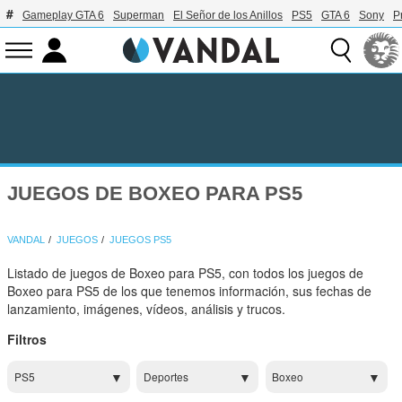
Gameplay GTA 6
Superman
El Señor de los Anillos
PS5
GTA 6
Sony
P
JUEGOS DE BOXEO PARA PS5
VANDAL
JUEGOS
JUEGOS PS5
Listado de juegos de Boxeo para PS5, con todos los juegos de
Boxeo para PS5 de los que tenemos información, sus fechas de
lanzamiento, imágenes, vídeos, análisis y trucos.
Filtros
PS5
Deportes
Boxeo