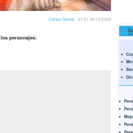
Carlos Gomis
·
21:31 26/12/2025
Gu
los personajes:
Con
Mo
Sis
Dic
Pers
Pers
Mejo
Pers
Per