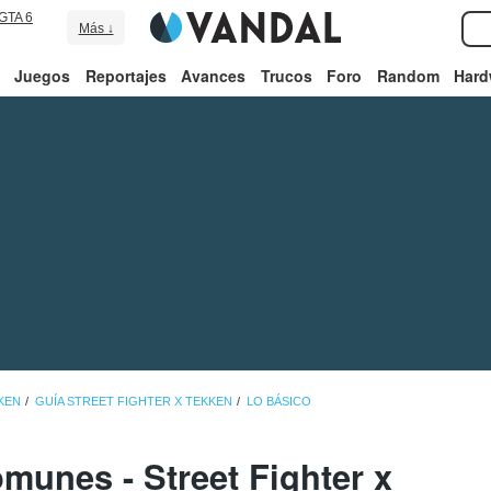
GTA 6
Más ↓
Juegos
Reportajes
Avances
Trucos
Foro
Random
Hard
KEN
GUÍA STREET FIGHTER X TEKKEN
LO BÁSICO
munes - Street Fighter x