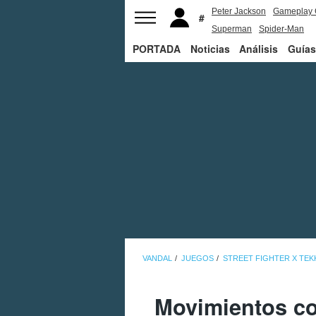
Peter Jackson
Gameplay 
Superman
Spider-Man
PORTADA
Noticias
Análisis
Guías
VANDAL
JUEGOS
STREET FIGHTER X TEK
Movimientos co