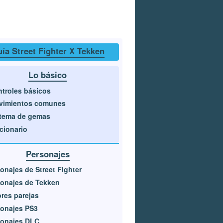
ía Street Fighter X Tekken
Lo básico
troles básicos
vimientos comunes
tema de gemas
cionario
Personajes
onajes de Street Fighter
onajes de Tekken
res parejas
onajes PS3
sonajes DLC