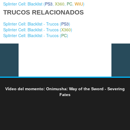
Splinter Cell: Blacklist (
PS3
,
X360
,
PC
,
WiiU
)
TRUCOS RELACIONADOS
Splinter Cell: Blacklist - Trucos (
PS3
)
Splinter Cell: Blacklist - Trucos (
X360
)
Splinter Cell: Blacklist - Trucos (
PC
)
Vídeo del momento: Onimusha: Way of the Sword - Severing
Fates