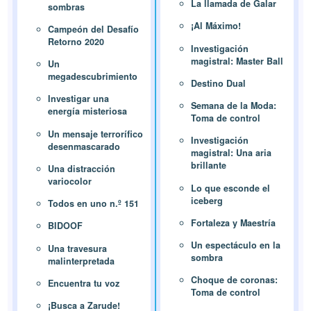
La llamada de Galar
sombras
¡Al Máximo!
Campeón del Desafío
Retorno 2020
Investigación
magistral: Master Ball
Un
megadescubrimiento
Destino Dual
Investigar una
Semana de la Moda:
energía misteriosa
Toma de control
Un mensaje terrorífico
Investigación
desenmascarado
magistral: Una aria
brillante
Una distracción
variocolor
Lo que esconde el
iceberg
Todos en uno n.º 151
Fortaleza y Maestría
BIDOOF
Un espectáculo en la
Una travesura
sombra
malinterpretada
Choque de coronas:
Encuentra tu voz
Toma de control
¡Busca a Zarude!