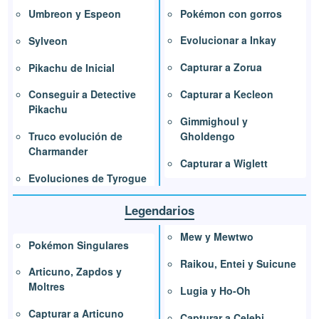
Pokémon con gorros
Umbreon y Espeon
Evolucionar a Inkay
Sylveon
Capturar a Zorua
Pikachu de Inicial
Capturar a Kecleon
Conseguir a Detective
Pikachu
Gimmighoul y
Gholdengo
Truco evolución de
Charmander
Capturar a Wiglett
Evoluciones de Tyrogue
Legendarios
Mew y Mewtwo
Pokémon Singulares
Raikou, Entei y Suicune
Articuno, Zapdos y
Moltres
Lugia y Ho-Oh
Capturar a Articuno
Capturar a Celebi