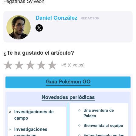
Pegatinas Sylveon
Daniel González
REDACTOR
¿Te ha gustado el artículo?
-
/5 (
0
votos)
Guía Pokémon GO
Novedades periódicas
Una aventura de
Investigaciones de
Paldea
campo
Bienvenida al equipo
Investigaciones
especiales
Enfrentamiento en las