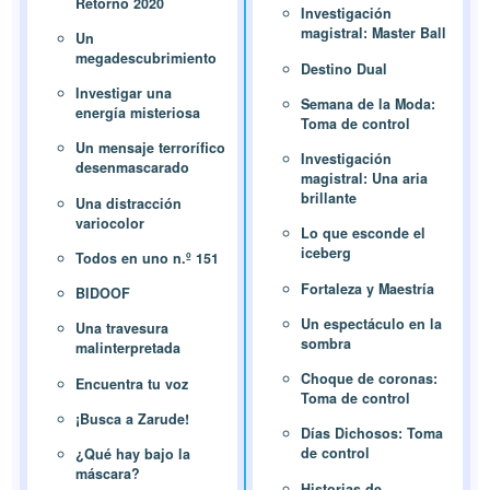
Retorno 2020
Investigación
magistral: Master Ball
Un
megadescubrimiento
Destino Dual
Investigar una
Semana de la Moda:
energía misteriosa
Toma de control
Un mensaje terrorífico
Investigación
desenmascarado
magistral: Una aria
brillante
Una distracción
variocolor
Lo que esconde el
iceberg
Todos en uno n.º 151
Fortaleza y Maestría
BIDOOF
Un espectáculo en la
Una travesura
sombra
malinterpretada
Choque de coronas:
Encuentra tu voz
Toma de control
¡Busca a Zarude!
Días Dichosos: Toma
de control
¿Qué hay bajo la
máscara?
Historias de