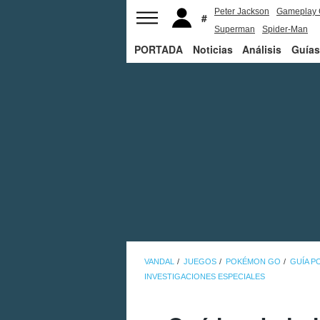
Peter Jackson
Gameplay 
Superman
Spider-Man
PORTADA
Noticias
Análisis
Guías
VANDAL
JUEGOS
POKÉMON GO
GUÍA 
INVESTIGACIONES ESPECIALES