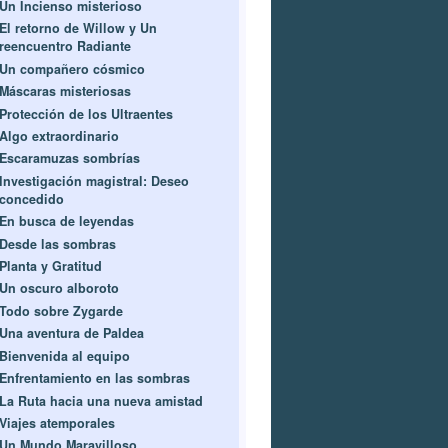
Un Incienso misterioso
El retorno de Willow y Un
reencuentro Radiante
Un compañero cósmico
Máscaras misteriosas
Protección de los Ultraentes
Algo extraordinario
Escaramuzas sombrías
Investigación magistral: Deseo
concedido
En busca de leyendas
Desde las sombras
Planta y Gratitud
Un oscuro alboroto
Todo sobre Zygarde
Una aventura de Paldea
Bienvenida al equipo
Enfrentamiento en las sombras
La Ruta hacia una nueva amistad
Viajes atemporales
Un Mundo Maravilloso