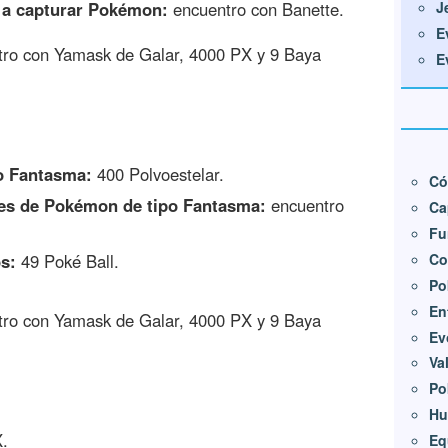
J
 a capturar Pokémon:
encuentro con Banette.
E
tro con Yamask de Galar, 4000 PX y 9 Baya
E
o Fantasma:
400 Polvoestelar.
Có
tes de Pokémon de tipo Fantasma:
encuentro
Ca
Fu
Co
s:
49 Poké Ball.
Po
En
tro con Yamask de Galar, 4000 PX y 9 Baya
Ev
Va
Po
Hu
.
Eq