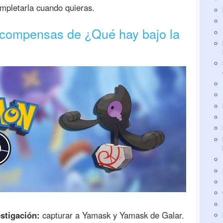
mpletarla cuando quieras.
recompensas de ¿Qué hay bajo la
stigación:
capturar a Yamask y Yamask de Galar.