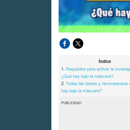
Índice
1.
Requisitos para activar la investi
¿Qué hay bajo la máscara?
2.
Todas las tareas y recompensas
hay bajo la máscara?
PUBLICIDAD