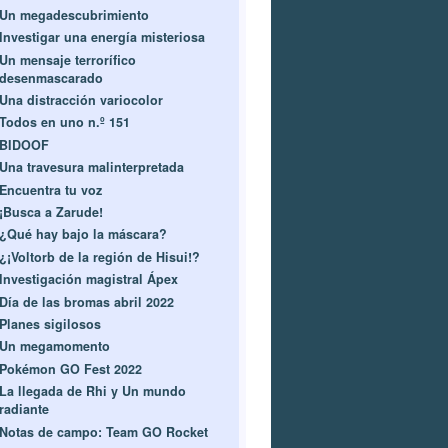
Un megadescubrimiento
Investigar una energía misteriosa
Un mensaje terrorífico
desenmascarado
Una distracción variocolor
Todos en uno n.º 151
BIDOOF
Una travesura malinterpretada
Encuentra tu voz
¡Busca a Zarude!
¿Qué hay bajo la máscara?
¿¡Voltorb de la región de Hisui!?
Investigación magistral Ápex
Día de las bromas abril 2022
Planes sigilosos
Un megamomento
Pokémon GO Fest 2022
La llegada de Rhi y Un mundo
radiante
Notas de campo: Team GO Rocket