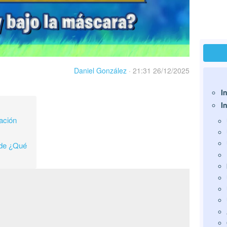
Daniel González
·
21:31 26/12/2025
I
I
gación
 de ¿Qué