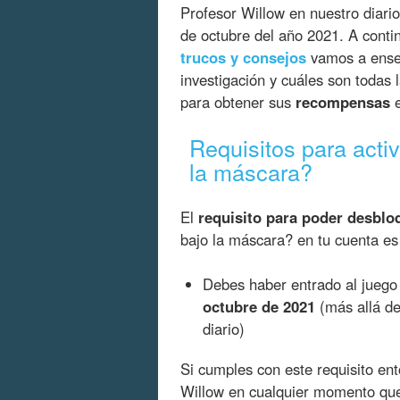
Profesor Willow en nuestro diario
de octubre del año 2021. A conti
trucos y consejos
vamos a ens
investigación y cuáles son todas 
para obtener sus
recompensas
e
Requisitos para acti
la máscara?
El
requisito para poder desbloq
bajo la máscara? en tu cuenta es 
Debes haber entrado al juego 
octubre de 2021
(más allá de
diario)
Si cumples con este requisito ento
Willow en cualquier momento q