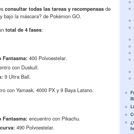
des
consultar todas las tareas y recompensas
de
hay bajo la máscara? de Pokémon GO.
 un
total de 4 fases
:
o Fantasma:
400 Polvoestelar.
ntro con Duskull.
s:
9 Ultra Ball.
tro con Yamask, 4000 PX y 9 Baya Latano.
F
R
L
C
o Fantasma:
encuentro con Pikachu.
¿
 curva:
490 Polvoestelar.
h