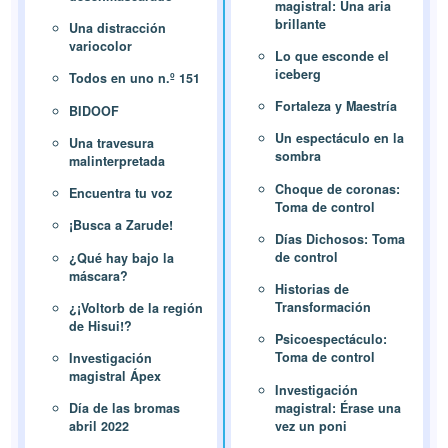
magistral: Una aria
brillante
Una distracción
variocolor
Lo que esconde el
iceberg
Todos en uno n.º 151
Fortaleza y Maestría
BIDOOF
Un espectáculo en la
Una travesura
sombra
malinterpretada
Choque de coronas:
Encuentra tu voz
Toma de control
¡Busca a Zarude!
Días Dichosos: Toma
de control
¿Qué hay bajo la
máscara?
Historias de
Transformación
¿¡Voltorb de la región
de Hisui!?
Psicoespectáculo:
Toma de control
Investigación
magistral Ápex
Investigación
magistral: Érase una
Día de las bromas
vez un poni
abril 2022