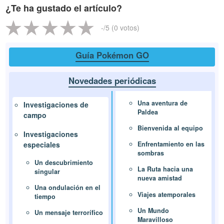
¿Te ha gustado el artículo?
-
/5 (
0
votos)
Guía Pokémon GO
Novedades periódicas
Una aventura de
Investigaciones de
Paldea
campo
Bienvenida al equipo
Investigaciones
especiales
Enfrentamiento en las
sombras
Un descubrimiento
La Ruta hacia una
singular
nueva amistad
Una ondulación en el
Viajes atemporales
tiempo
Un Mundo
Un mensaje terrorífico
Maravilloso