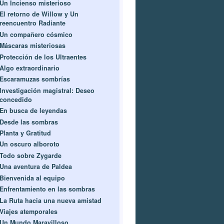
Un Incienso misterioso
El retorno de Willow y Un
reencuentro Radiante
Un compañero cósmico
Máscaras misteriosas
Protección de los Ultraentes
Algo extraordinario
Escaramuzas sombrías
Investigación magistral: Deseo
concedido
En busca de leyendas
Desde las sombras
Planta y Gratitud
Un oscuro alboroto
Todo sobre Zygarde
Una aventura de Paldea
Bienvenida al equipo
Enfrentamiento en las sombras
La Ruta hacia una nueva amistad
Viajes atemporales
Un Mundo Maravilloso