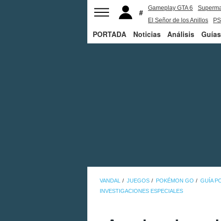
Gameplay GTA 6
Superm
El Señor de los Anillos
PS
PORTADA
Noticias
Análisis
Guías
VANDAL
JUEGOS
POKÉMON GO
GUÍA 
INVESTIGACIONES ESPECIALES