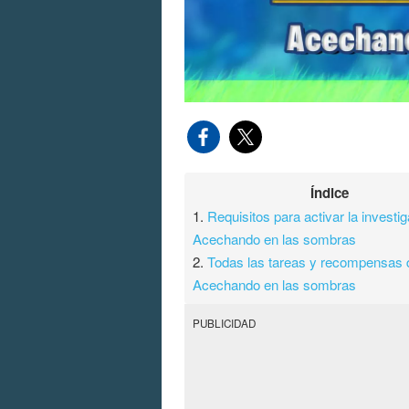
Índice
1.
Requisitos para activar la investi
Acechando en las sombras
2.
Todas las tareas y recompensas 
Acechando en las sombras
PUBLICIDAD