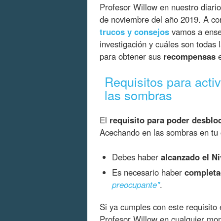
Profesor Willow en nuestro diario
de noviembre del año 2019. A co
trucos y consejos
vamos a ens
investigación y cuáles son todas 
para obtener sus
recompensas
e
Requisitos para acti
las sombras
El
requisito para poder desbloq
Acechando en las sombras en tu c
Debes haber
alcanzado el Ni
Es necesario haber
completa
preocupante"
.
Si ya cumples con este requisito e
Profesor Willow en cualquier m