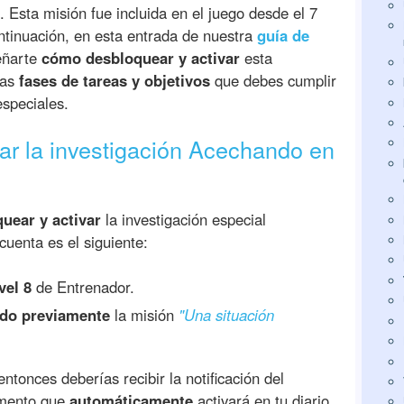
. Esta misión fue incluida en el juego desde el 7
ntinuación, en esta entrada de nuestra
guía de
eñarte
cómo desbloquear y activar
esta
las
fases de tareas y objetivos
que debes cumplir
speciales.
var la investigación Acechando en
uear y activar
la investigación especial
uenta es el siguiente:
vel 8
de Entrenador.
do previamente
la misión
"Una situación
ntonces deberías recibir la notificación del
omento que
automáticamente
activará en tu diario