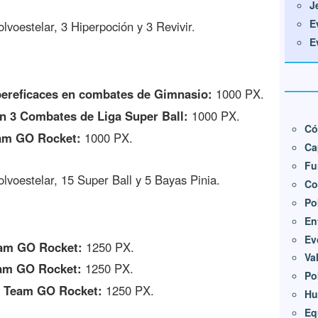
J
E
voestelar, 3 Hiperpoción y 3 Revivir.
E
pereficaces en combates de Gimnasio:
1000 PX.
en 3 Combates de Liga Super Ball:
1000 PX.
Có
eam GO Rocket:
1000 PX.
Ca
Fu
voestelar, 15 Super Ball y 5 Bayas Pinia.
Co
Po
En
Ev
am GO Rocket:
1250 PX.
Va
am GO Rocket:
1250 PX.
Po
 Team GO Rocket:
1250 PX.
Hu
Eq