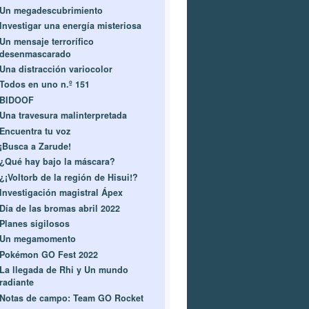
Un megadescubrimiento
Investigar una energía misteriosa
Un mensaje terrorífico
desenmascarado
Una distracción variocolor
Todos en uno n.º 151
BIDOOF
Una travesura malinterpretada
Encuentra tu voz
¡Busca a Zarude!
¿Qué hay bajo la máscara?
¿¡Voltorb de la región de Hisui!?
Investigación magistral Ápex
Día de las bromas abril 2022
Planes sigilosos
Un megamomento
Pokémon GO Fest 2022
La llegada de Rhi y Un mundo
radiante
Notas de campo: Team GO Rocket