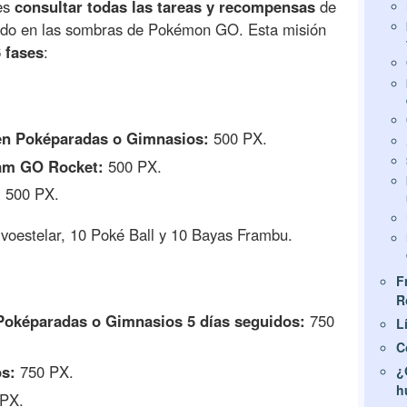
des
consultar todas las tareas y recompensas
de
ando en las sombras de Pokémon GO. Esta misión
6 fases
:
 en Poképaradas o Gimnasios:
500 PX.
eam GO Rocket:
500 PX.
:
500 PX.
voestelar, 10 Poké Ball y 10 Bayas Frambu.
F
R
 Poképaradas o Gimnasios 5 días seguidos:
750
L
C
s:
750 PX.
¿
h
PX.