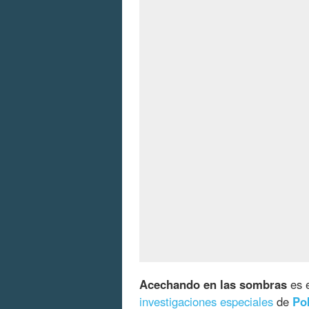
Acechando en las sombras
es e
investigaciones especiales
de
Po