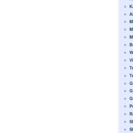
K
A
M
M
M
B
W
V
T
T
G
G
G
P
R
S
S