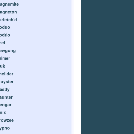
agnemite
agneton
arfetch'd
oduo
odrio
eel
ewgong
rimer
uk
hellder
loyster
astly
aunter
engar
nix
rowzee
ypno