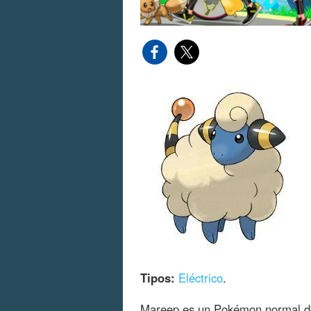
Tipos:
Eléctrico
.
Mareep es un Pokémon normal de 