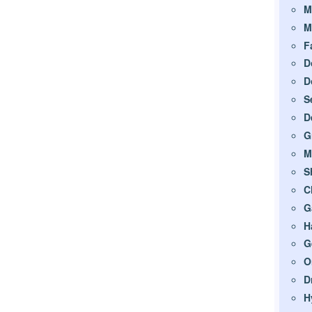
M
M
F
D
D
S
D
G
M
S
C
G
H
G
O
D
H