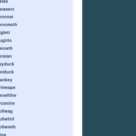
aras
arasect
enonat
enomoth
iglett
ugtrio
eowth
ersian
syduck
olduck
ankey
rimeape
rowlithe
rcanine
oliwag
oliwhirl
oliwrath
bra