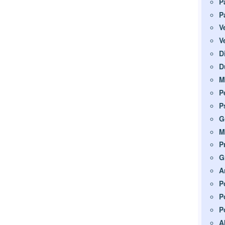
P
P
V
V
D
D
M
P
P
G
M
P
G
A
P
P
P
A