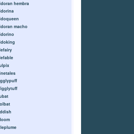
idoran hembra
idorina
idoqueen
idoran macho
idorino
idoking
lefairy
lefable
ulpix
inetales
igglypuff
igglytuff
ubat
olbat
ddish
loom
ileplume