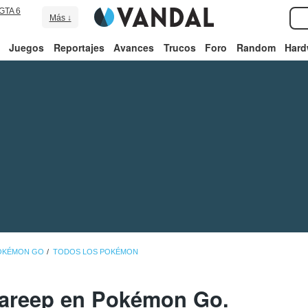
GTA 6
Más ↓
Juegos
Reportajes
Avances
Trucos
Foro
Random
Hard
POKÉMON GO
TODOS LOS POKÉMON
areep en Pokémon Go.