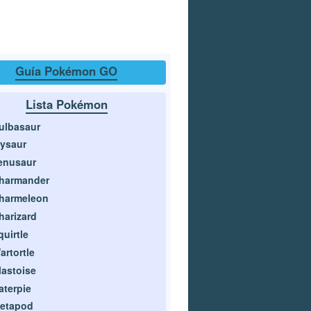
Guía Pokémon GO
Lista Pokémon
ulbasaur
vysaur
enusaur
harmander
harmeleon
harizard
quirtle
artortle
lastoise
aterpie
etapod