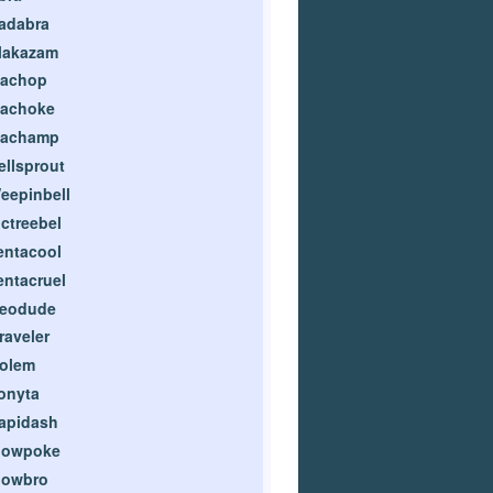
adabra
lakazam
achop
achoke
achamp
ellsprout
eepinbell
ictreebel
entacool
entacruel
eodude
raveler
olem
onyta
apidash
lowpoke
lowbro