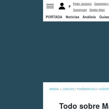
Peter Jackson
Gameplay 
Superman
Spider-Man
PORTADA
Noticias
Análisis
Guías
VANDAL
JUEGOS
POKÉMON GO
GUÍA 
Todo sobre M