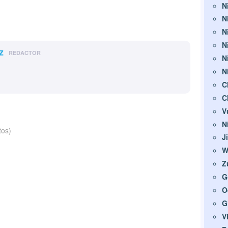
N
N
N
N
z
REDACTOR
N
N
C
C
V
N
tos)
J
W
Z
G
O
G
V