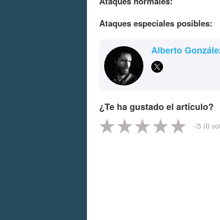
Ataques normales:
Ataques especiales posibles:
Alberto Gonzále
¿Te ha gustado el artículo?
-
/5 (
0
vo