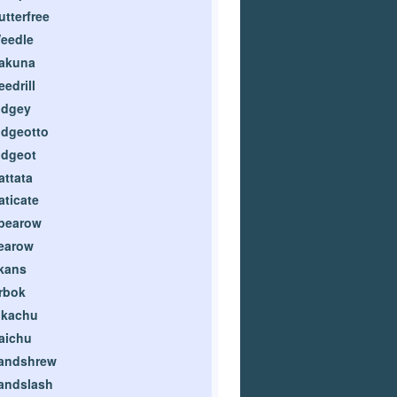
utterfree
eedle
akuna
eedrill
idgey
idgeotto
idgeot
attata
aticate
pearow
earow
kans
rbok
ikachu
aichu
andshrew
andslash