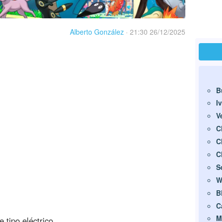
Alberto González
·
21:30 26/12/2025
B
I
V
C
C
C
S
W
B
C
M
tipo eléctrico.