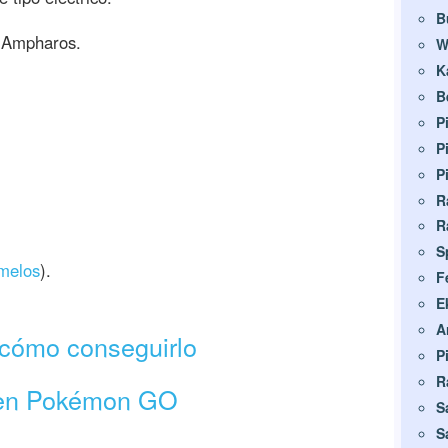
B
n Ampharos.
W
K
B
P
P
P
R
R
S
melos
).
F
E
A
 cómo conseguirlo
P
R
 en Pokémon GO
S
S