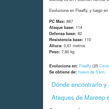
Evoluciona en Flaaffy, y luego e
PC Max:
887
Ataque base:
114
Defensa base:
82
Resistencia base:
110
Altura:
0,61 metros
Peso:
7,80 kg
Evoluciona en:
Flaaffy
(25
Cara
Se obtiene de:
huevo de 5 km
.
Dónde encontrarlo y
Ataques de Mareep