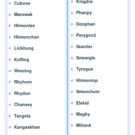
Kingdra
Cubone
Phanpy
Marowak
Donphan
Hitmonlee
Porygon2
Hitmonchan
Stantler
Lickitung
Smeargle
Koffing
Tyrogue
Weezing
Hitmontop
Rhyhorn
Smoochum
Rhydon
Elekid
Chansey
Magby
Tangela
Miltank
Kangaskhan