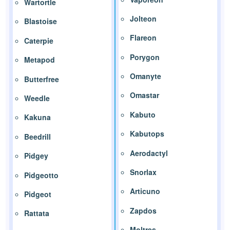
Wartortle
Jolteon
Blastoise
Flareon
Caterpie
Porygon
Metapod
Omanyte
Butterfree
Omastar
Weedle
Kabuto
Kakuna
Kabutops
Beedrill
Aerodactyl
Pidgey
Snorlax
Pidgeotto
Articuno
Pidgeot
Zapdos
Rattata
Moltres