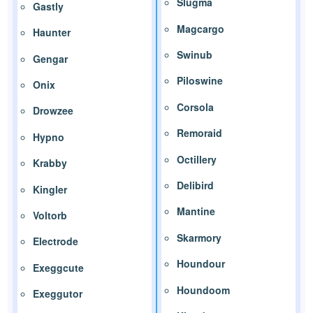
Slugma
Gastly
Magcargo
Haunter
Swinub
Gengar
Piloswine
Onix
Corsola
Drowzee
Remoraid
Hypno
Octillery
Krabby
Delibird
Kingler
Mantine
Voltorb
Skarmory
Electrode
Houndour
Exeggcute
Houndoom
Exeggutor