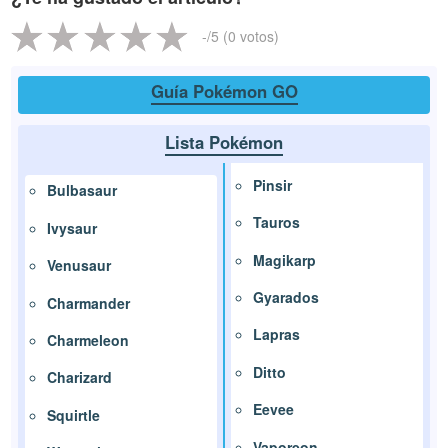
-
/5 (
0
votos)
Guía Pokémon GO
Lista Pokémon
Pinsir
Bulbasaur
Tauros
Ivysaur
Magikarp
Venusaur
Gyarados
Charmander
Lapras
Charmeleon
Ditto
Charizard
Eevee
Squirtle
Vaporeon