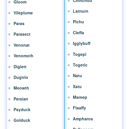
Chinchou
Gloom
Lanturn
Vileplume
Pichu
Paras
Cleffa
Parasect
Igglybuff
Venonat
Togepi
Venomoth
Togetic
Diglett
Natu
Dugtrio
Xatu
Meowth
Mareep
Persian
Flaaffy
Psyduck
Ampharos
Golduck