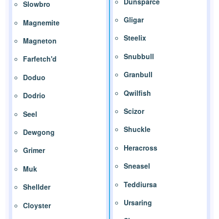
Dunsparce
Slowbro
Gligar
Magnemite
Steelix
Magneton
Snubbull
Farfetch'd
Granbull
Doduo
Qwilfish
Dodrio
Scizor
Seel
Shuckle
Dewgong
Heracross
Grimer
Sneasel
Muk
Teddiursa
Shellder
Ursaring
Cloyster