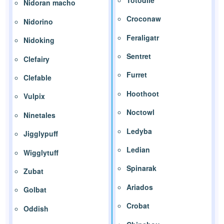
Nidoran macho
Croconaw
Nidorino
Feraligatr
Nidoking
Sentret
Clefairy
Furret
Clefable
Hoothoot
Vulpix
Noctowl
Ninetales
Ledyba
Jigglypuff
Ledian
Wigglytuff
Spinarak
Zubat
Ariados
Golbat
Crobat
Oddish