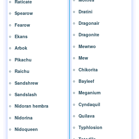
Raticate
Dratini
Spearow
Dragonair
Fearow
Dragonite
Ekans
Mewtwo
Arbok
Mew
Pikachu
Chikorita
Raichu
Bayleef
Sandshrew
Meganium
Sandslash
Cyndaquil
Nidoran hembra
Quilava
Nidorina
Typhlosion
Nidoqueen
Totodile