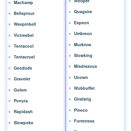
Wooper
Machamp
Quagsire
Bellsprout
Espeon
Weepinbell
Umbreon
Victreebel
Murkrow
Tentacool
Slowking
Tentacruel
Misdreavus
Geodude
Unown
Graveler
Wobbuffet
Golem
Girafarig
Ponyta
Pineco
Rapidash
Forretress
Slowpoke