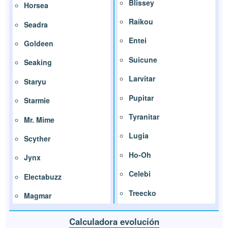
Blissey
Horsea
Raikou
Seadra
Entei
Goldeen
Suicune
Seaking
Larvitar
Staryu
Pupitar
Starmie
Tyranitar
Mr. Mime
Lugia
Scyther
Ho-Oh
Jynx
Celebi
Electabuzz
Treecko
Magmar
Calculadora evolución