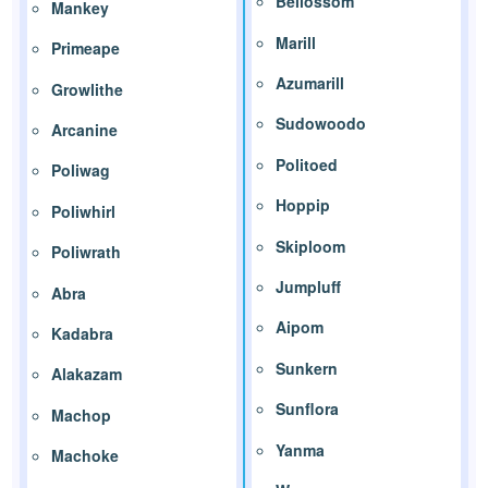
Bellossom
Mankey
Marill
Primeape
Azumarill
Growlithe
Sudowoodo
Arcanine
Politoed
Poliwag
Hoppip
Poliwhirl
Skiploom
Poliwrath
Jumpluff
Abra
Aipom
Kadabra
Sunkern
Alakazam
Sunflora
Machop
Yanma
Machoke