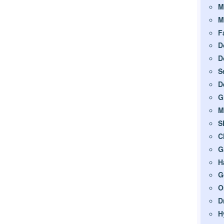
M
M
F
D
D
S
D
G
M
S
C
G
H
G
O
D
H