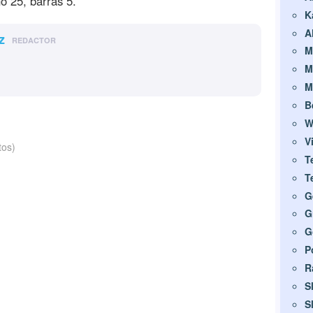
ño 25, barras 5.
K
A
z
REDACTOR
M
M
M
B
W
V
tos)
T
T
G
G
G
P
R
S
S