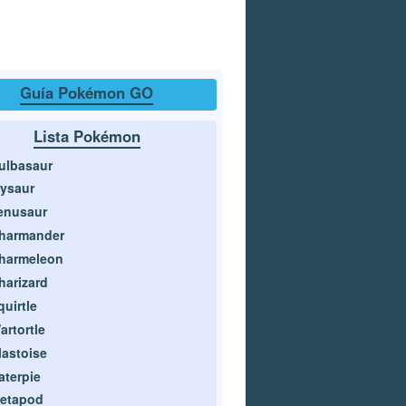
Guía Pokémon GO
Lista Pokémon
ulbasaur
vysaur
enusaur
harmander
harmeleon
harizard
quirtle
artortle
lastoise
aterpie
etapod