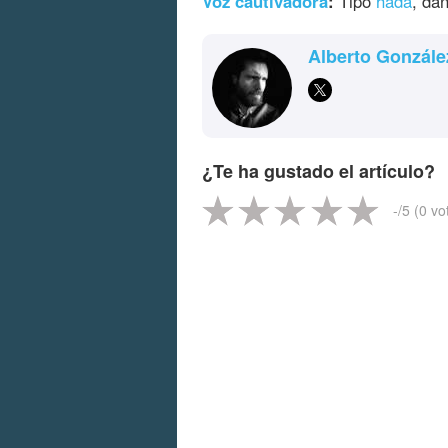
Voz cautivadora
:
Tipo
hada
, da
Alberto Gonzále
¿Te ha gustado el artículo?
-
/5 (
0
vo