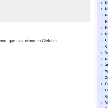
N
N
N
N
N
N
C
ada, que evoluciona en Clefable.
C
V
N
J
W
Z
G
O
G
V