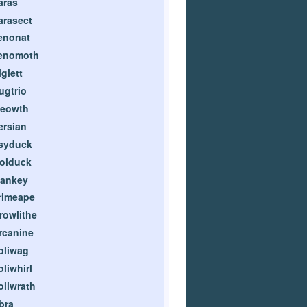
aras
arasect
enonat
enomoth
iglett
ugtrio
eowth
ersian
syduck
olduck
ankey
rimeape
rowlithe
rcanine
oliwag
oliwhirl
oliwrath
bra