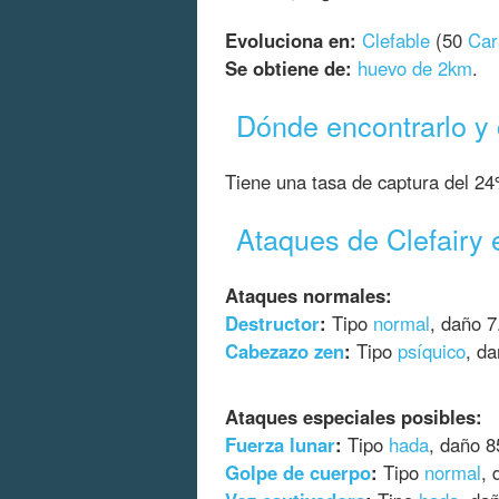
Evoluciona en:
Clefable
(50
Car
Se obtiene de:
huevo de 2km
.
Dónde encontrarlo y
Tiene una tasa de captura del 24
Ataques de Clefair
Ataques normales:
Destructor
:
Tipo
normal
, daño 7
Cabezazo zen
:
Tipo
psíquico
, da
Ataques especiales posibles:
Fuerza lunar
:
Tipo
hada
, daño 8
Golpe de cuerpo
:
Tipo
normal
, 