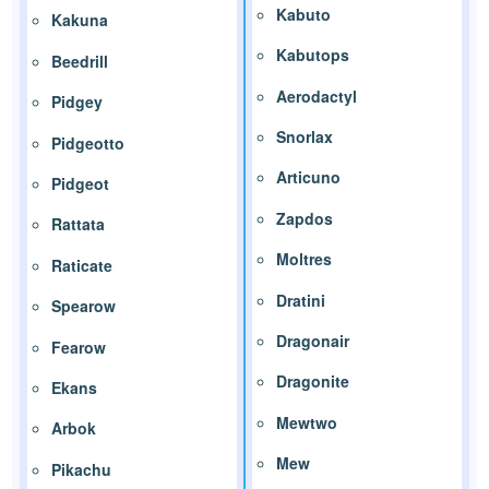
Kabuto
Kakuna
Kabutops
Beedrill
Aerodactyl
Pidgey
Snorlax
Pidgeotto
Articuno
Pidgeot
Zapdos
Rattata
Moltres
Raticate
Dratini
Spearow
Dragonair
Fearow
Dragonite
Ekans
Mewtwo
Arbok
Mew
Pikachu