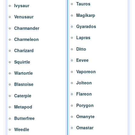
Tauros
Ivysaur
Magikarp
Venusaur
Gyarados
Charmander
Lapras
Charmeleon
Ditto
Charizard
Eevee
Squirtle
Vaporeon
Wartortle
Jolteon
Blastoise
Flareon
Caterpie
Porygon
Metapod
Omanyte
Butterfree
Omastar
Weedle