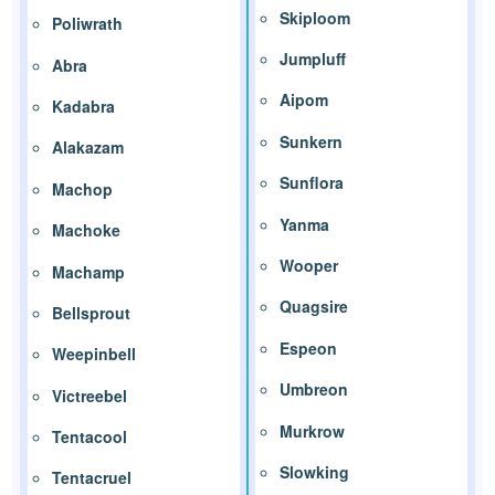
Skiploom
Poliwrath
Jumpluff
Abra
Aipom
Kadabra
Sunkern
Alakazam
Sunflora
Machop
Yanma
Machoke
Wooper
Machamp
Quagsire
Bellsprout
Espeon
Weepinbell
Umbreon
Victreebel
Murkrow
Tentacool
Slowking
Tentacruel