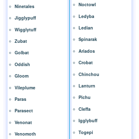
Noctowl
Ninetales
Ledyba
Jigglypuff
Ledian
Wigglytuff
Spinarak
Zubat
Ariados
Golbat
Crobat
Oddish
Chinchou
Gloom
Lanturn
Vileplume
Pichu
Paras
Cleffa
Parasect
Igglybuff
Venonat
Togepi
Venomoth