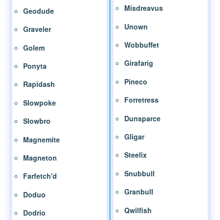
Misdreavus
Geodude
Unown
Graveler
Wobbuffet
Golem
Girafarig
Ponyta
Pineco
Rapidash
Forretress
Slowpoke
Dunsparce
Slowbro
Gligar
Magnemite
Steelix
Magneton
Snubbull
Farfetch'd
Granbull
Doduo
Qwilfish
Dodrio