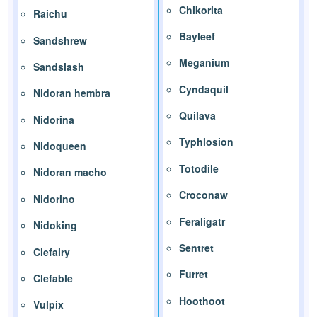
Chikorita
Raichu
Bayleef
Sandshrew
Meganium
Sandslash
Cyndaquil
Nidoran hembra
Quilava
Nidorina
Typhlosion
Nidoqueen
Totodile
Nidoran macho
Croconaw
Nidorino
Feraligatr
Nidoking
Sentret
Clefairy
Furret
Clefable
Hoothoot
Vulpix