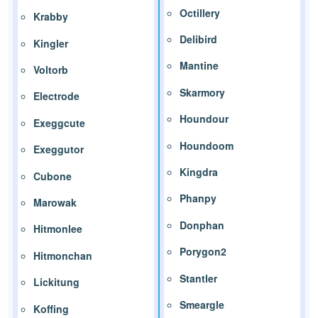
Octillery
Krabby
Delibird
Kingler
Mantine
Voltorb
Skarmory
Electrode
Houndour
Exeggcute
Houndoom
Exeggutor
Kingdra
Cubone
Phanpy
Marowak
Donphan
Hitmonlee
Porygon2
Hitmonchan
Stantler
Lickitung
Smeargle
Koffing