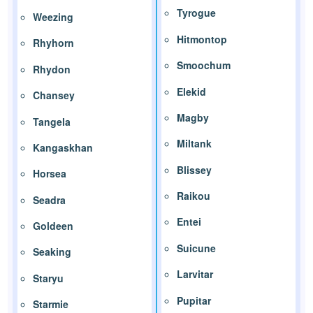
Tyrogue
Weezing
Hitmontop
Rhyhorn
Smoochum
Rhydon
Elekid
Chansey
Magby
Tangela
Miltank
Kangaskhan
Blissey
Horsea
Raikou
Seadra
Entei
Goldeen
Suicune
Seaking
Larvitar
Staryu
Pupitar
Starmie