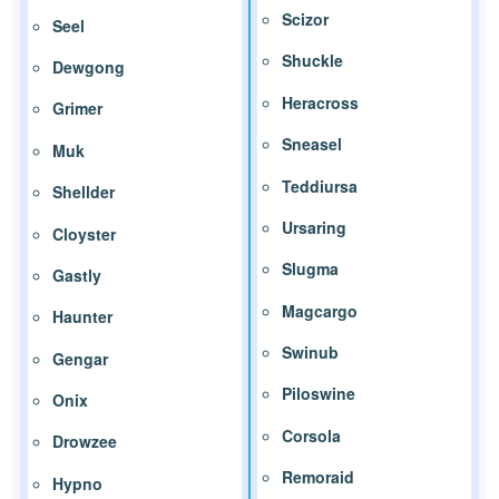
Scizor
Seel
Shuckle
Dewgong
Heracross
Grimer
Sneasel
Muk
Teddiursa
Shellder
Ursaring
Cloyster
Slugma
Gastly
Magcargo
Haunter
Swinub
Gengar
Piloswine
Onix
Corsola
Drowzee
Remoraid
Hypno