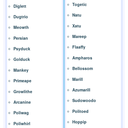
Togetic
Diglett
Natu
Dugtrio
Xatu
Meowth
Mareep
Persian
Flaaffy
Psyduck
Ampharos
Golduck
Bellossom
Mankey
Marill
Primeape
Azumarill
Growlithe
Sudowoodo
Arcanine
Politoed
Poliwag
Hoppip
Poliwhirl