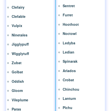
Sentret
Clefairy
Furret
Clefable
Hoothoot
Vulpix
Noctowl
Ninetales
Ledyba
Jigglypuff
Ledian
Wigglytuff
Spinarak
Zubat
Ariados
Golbat
Crobat
Oddish
Chinchou
Gloom
Lanturn
Vileplume
Pichu
Paras