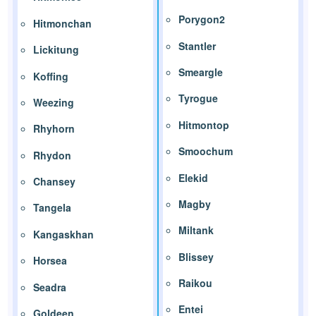
Porygon2
Hitmonchan
Stantler
Lickitung
Smeargle
Koffing
Tyrogue
Weezing
Hitmontop
Rhyhorn
Smoochum
Rhydon
Elekid
Chansey
Magby
Tangela
Miltank
Kangaskhan
Blissey
Horsea
Raikou
Seadra
Entei
Goldeen