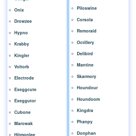
Piloswine
Onix
Corsola
Drowzee
Remoraid
Hypno
Octillery
Krabby
Delibird
Kingler
Mantine
Voltorb
Skarmory
Electrode
Houndour
Exeggcute
Houndoom
Exeggutor
Kingdra
Cubone
Phanpy
Marowak
Donphan
Hitmonlee