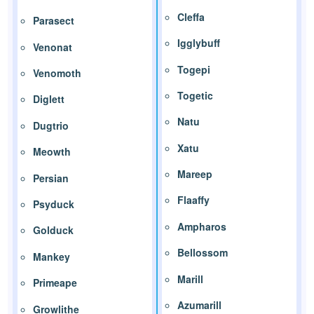
Cleffa
Parasect
Igglybuff
Venonat
Togepi
Venomoth
Togetic
Diglett
Natu
Dugtrio
Xatu
Meowth
Mareep
Persian
Flaaffy
Psyduck
Ampharos
Golduck
Bellossom
Mankey
Marill
Primeape
Azumarill
Growlithe