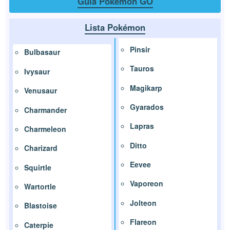
Guía Pokémon GO
Lista Pokémon
Pinsir
Bulbasaur
Tauros
Ivysaur
Magikarp
Venusaur
Gyarados
Charmander
Lapras
Charmeleon
Ditto
Charizard
Eevee
Squirtle
Vaporeon
Wartortle
Jolteon
Blastoise
Flareon
Caterpie