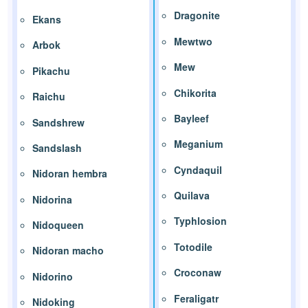
Dragonite
Ekans
Mewtwo
Arbok
Mew
Pikachu
Chikorita
Raichu
Bayleef
Sandshrew
Meganium
Sandslash
Cyndaquil
Nidoran hembra
Quilava
Nidorina
Typhlosion
Nidoqueen
Totodile
Nidoran macho
Croconaw
Nidorino
Feraligatr
Nidoking