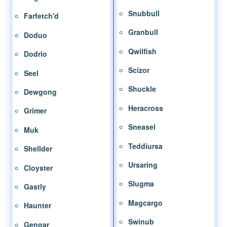
Snubbull
Farfetch'd
Granbull
Doduo
Qwilfish
Dodrio
Scizor
Seel
Shuckle
Dewgong
Heracross
Grimer
Sneasel
Muk
Teddiursa
Shellder
Ursaring
Cloyster
Slugma
Gastly
Magcargo
Haunter
Swinub
Gengar