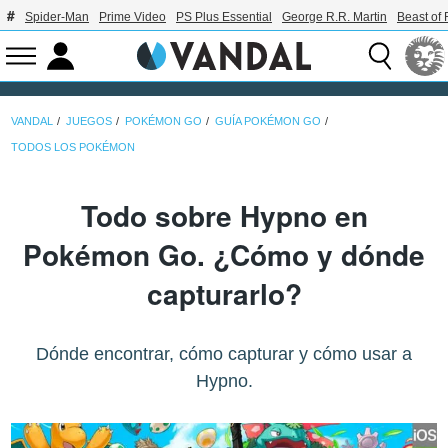
Spider-Man
Prime Video
PS Plus Essential
George R.R. Martin
Beast of 
VANDAL
JUEGOS
POKÉMON GO
GUÍA POKÉMON GO
TODOS LOS POKÉMON
Todo sobre Hypno en
Pokémon Go. ¿Cómo y dónde
capturarlo?
Dónde encontrar, cómo capturar y cómo usar a
Hypno.