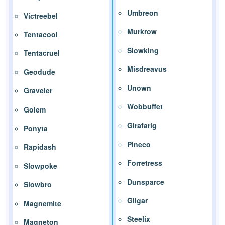
Umbreon
Victreebel
Murkrow
Tentacool
Slowking
Tentacruel
Misdreavus
Geodude
Unown
Graveler
Wobbuffet
Golem
Girafarig
Ponyta
Pineco
Rapidash
Forretress
Slowpoke
Dunsparce
Slowbro
Gligar
Magnemite
Steelix
Magneton