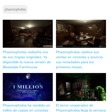
phasmophobia
Phasmophobia rediseña uno
Phasmophobia celebra sus
de sus mapas originales: Ya
ventas en consolas y anuncia
disponible la nueva versión de
sus novedades para los
Bleasdale Farmhouse
próximos meses
Phasmophobia ha vendido un
El terror cooperativo de
millón de copias en consolas
Phasmophobia llega la semana