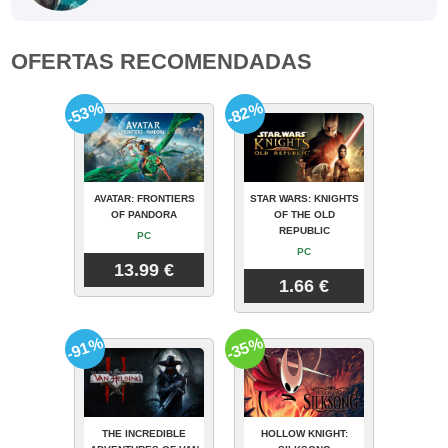
OFERTAS RECOMENDADAS
-53%
-82%
AVATAR: FRONTIERS
STAR WARS: KNIGHTS
OF PANDORA
OF THE OLD
REPUBLIC
PC
PC
13.99 €
1.66 €
-91%
-35%
THE INCREDIBLE
HOLLOW KNIGHT: