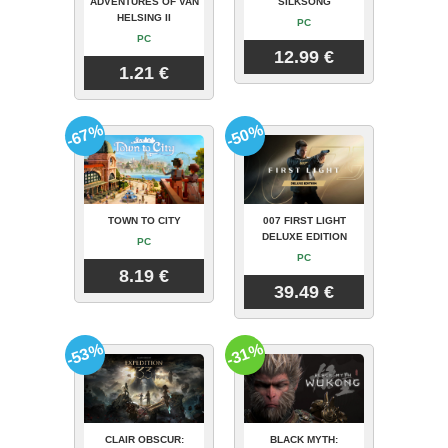
ADVENTURES OF VAN
SILKSONG
HELSING II
PC
PC
12.99 €
1.21 €
-67%
-50%
TOWN TO CITY
007 FIRST LIGHT
DELUXE EDITION
PC
PC
8.19 €
39.49 €
-53%
-31%
CLAIR OBSCUR:
BLACK MYTH: