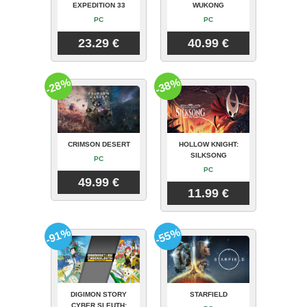
EXPEDITION 33
WUKONG
PC
PC
23.29 €
40.99 €
-28%
-38%
CRIMSON DESERT
HOLLOW KNIGHT:
SILKSONG
PC
PC
49.99 €
11.99 €
-91%
-55%
DIGIMON STORY
STARFIELD
CYBER SLEUTH: