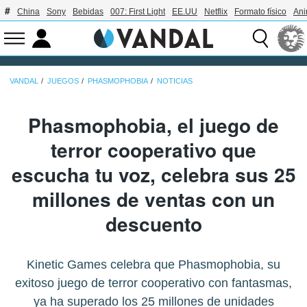
China
Sony
Bebidas
007: First Light
EE.UU
Netflix
Formato físico
An
VANDAL
JUEGOS
PHASMOPHOBIA
NOTICIAS
Phasmophobia, el juego de
terror cooperativo que
escucha tu voz, celebra sus 25
millones de ventas con un
descuento
Kinetic Games celebra que Phasmophobia, su
exitoso juego de terror cooperativo con fantasmas,
ya ha superado los 25 millones de unidades