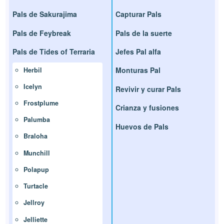
Pals de Sakurajima
Capturar Pals
Pals de Feybreak
Pals de la suerte
Pals de Tides of Terraria
Jefes Pal alfa
Monturas Pal
Herbil
Icelyn
Revivir y curar Pals
Frostplume
Crianza y fusiones
Palumba
Huevos de Pals
Braloha
Munchill
Polapup
Turtacle
Jellroy
Jelliette