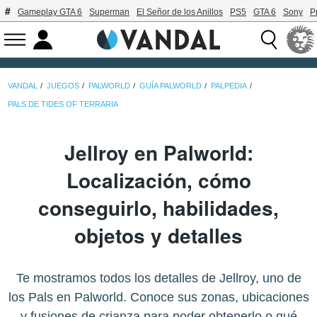
Gameplay GTA 6
Superman
El Señor de los Anillos
PS5
GTA 6
Sony
P
VANDAL
JUEGOS
PALWORLD
GUÍA PALWORLD
PALPEDIA
PALS DE TIDES OF TERRARIA
Jellroy en Palworld:
Localización, cómo
conseguirlo, habilidades,
objetos y detalles
Te mostramos todos los detalles de Jellroy, uno de
los Pals en Palworld. Conoce sus zonas, ubicaciones
y fusiones de crianza para poder obtenerlo o qué