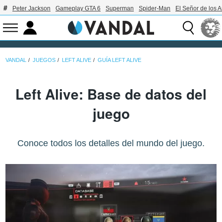
Peter Jackson
Gameplay GTA 6
Superman
Spider-Man
El Señor de los A
VANDAL
JUEGOS
LEFT ALIVE
GUÍA LEFT ALIVE
Left Alive: Base de datos del
juego
Conoce todos los detalles del mundo del juego.